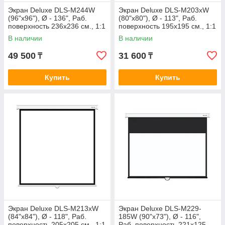
Экран Deluxe DLS-M244W
Экран Deluxe DLS-M203xW
(96"х96"), Ø - 136", Раб.
(80"х80"), Ø - 113", Раб.
поверхность 236х236 см., 1:1
поверхность 195х195 см., 1:1
В наличии
В наличии
49 500
31 600
₸
₸
Купить
Купить
Экран Deluxe DLS-M213xW
Экран Deluxe DLS-M229-
(84"х84"), Ø - 118", Раб.
185W (90"х73"), Ø - 116",
поверхность 205х205 см., 1:1
Раб. поверхность 221х125