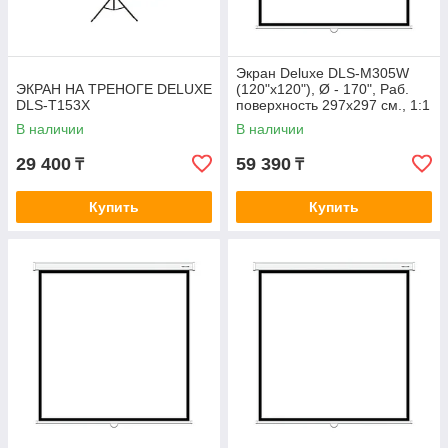
Экран Deluxe DLS-M305W
ЭКРАН НА ТРЕНОГЕ DELUXE
(120"х120"), Ø - 170", Раб.
DLS-T153X
поверхность 297х297 см., 1:1
В наличии
В наличии
29 400
59 390
₸
₸
Купить
Купить