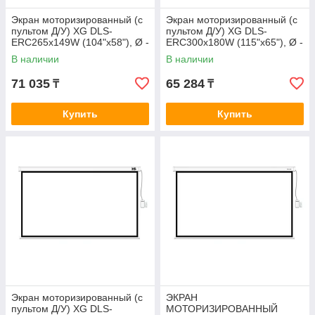
Экран моторизированный (с
Экран моторизированный (с
пультом Д/У) XG DLS-
пультом Д/У) XG DLS-
ERC265х149W (104"х58"), Ø -
ERC300x180W (115"х65"), Ø -
119", 16:9
137", 16:9
В наличии
В наличии
71 035
65 284
₸
₸
Купить
Купить
Экран моторизированный (с
ЭКРАН
пультом Д/У) XG DLS-
МОТОРИЗИРОВАННЫЙ