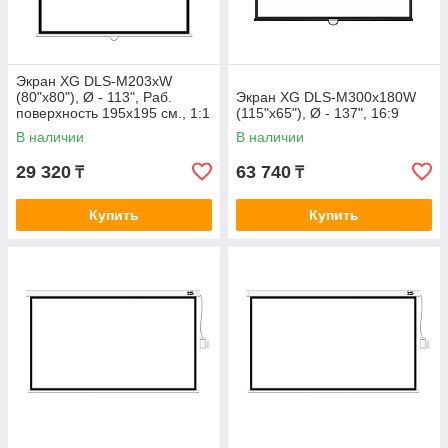
Экран XG DLS-M203xW
(80"х80"), Ø - 113", Раб.
Экран XG DLS-M300x180W
поверхность 195х195 см., 1:1
(115"х65"), Ø - 137", 16:9
В наличии
В наличии
29 320
63 740
₸
₸
Купить
Купить