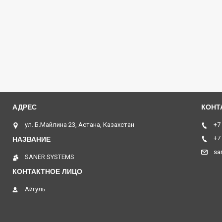
ул. Б.Майлина 23, Астана, Казахстан
+7
+7
sa
SANER SYSTEMS
Айгуль