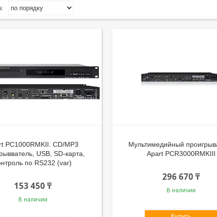
rt PC1000RMKII. CD/MP3
Мультимедийный проигрыв
рывватель, USB, SD-карта,
Apart PCR3000RMKIII
онтроль по RS232 (var)
296 670 ₸
153 450 ₸
В наличии
В наличии
Купить