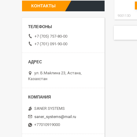
КОНТАКТЫ
900113D
+7 (705) 757-80-00
+7 (701) 091-90-00
ул. Б.Майлина 23, Астана,
Казахстан
SANER SYSTEMS
saner_systems@mail.ru
+77010919000