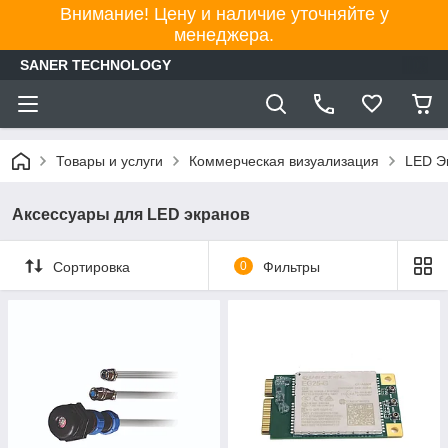
Внимание! Цену и наличие уточняйте у
менеджера.
SANER TECHNOLOGY
Товары и услуги
Коммерческая визуализация
LED Э
Аксессуары для LED экранов
Сортировка
0
Фильтры