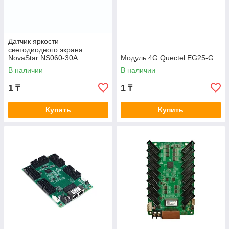
Датчик яркости
светодиодного экрана
NovaStar NS060-30A
Модуль 4G Quectel EG25-G
В наличии
В наличии
1
1
₸
₸
Купить
Купить