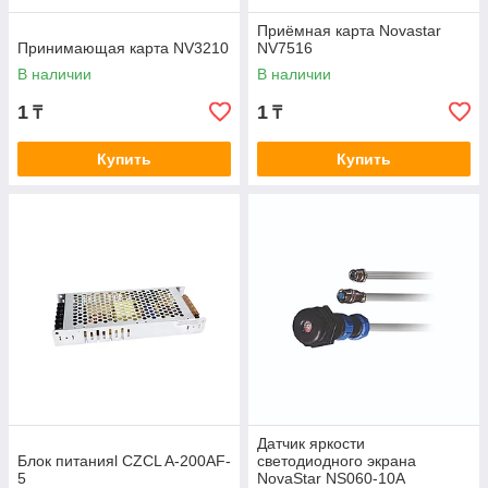
Приёмная карта Novastar
Принимающая карта NV3210
NV7516
В наличии
В наличии
1
1
₸
₸
Купить
Купить
Датчик яркости
Блок питанияl CZCL A-200AF-
светодиодного экрана
5
NovaStar NS060-10A