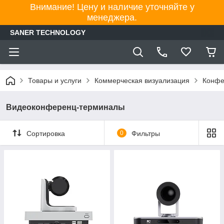
Внимание! Цену и наличие уточняйте у
менеджера.
SANER TECHNOLOGY
Товары и услуги
Коммерческая визуализация
Конфе
Видеоконференц-терминалы
Сортировка
0
Фильтры