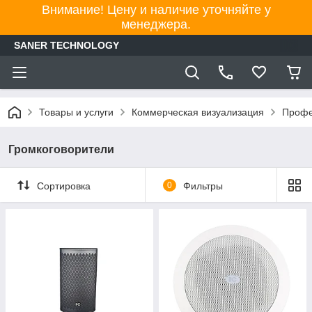
Внимание! Цену и наличие уточняйте у
менеджера.
SANER TECHNOLOGY
Товары и услуги
Коммерческая визуализация
Профе
Громкоговорители
Сортировка
0
Фильтры