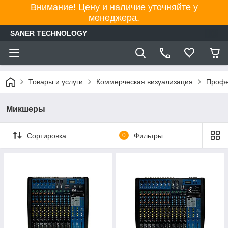
Внимание! Цену и наличие уточняйте у
менеджера.
SANER TECHNOLOGY
Товары и услуги
Коммерческая визуализация
Профе
Микшеры
Сортировка
0
Фильтры