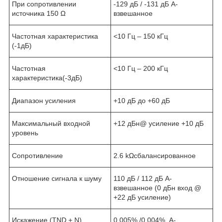
При сопротивлении
-129 дБ / -131 дБ А-
источника 150 Ω
взвешанное
Частотная характеристика
<10 Гц – 150 кГц
(-1дБ)
Частотная
<10 Гц – 200 кГц
характеристика(-3дБ)
Диапазон усиления
+10 дБ до +60 дБ
Максимальный входной
+12 дБн@ усиление +10 дБ
уровень
Сопротивление
2.6 kΩсбалансированное
Отношение сигнала к шуму
110 дБ / 112 дБ А-
взвешанное (0 дБн вход @
+22 дБ усиление)
Искажение (TND + N)
0.005% /0.004%, А-