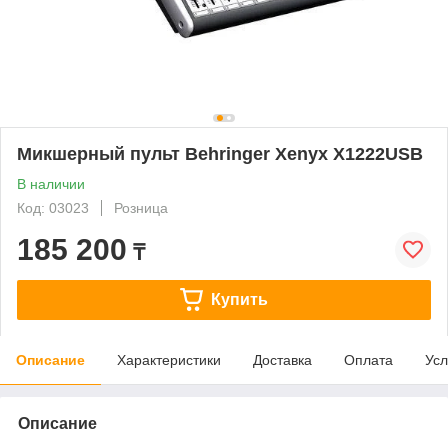
Микшерный пульт Behringer Xenyx X1222USB
В наличии
Код: 03023
Розница
185 200
₸
Купить
Описание
Характеристики
Доставка
Оплата
Усл
Описание