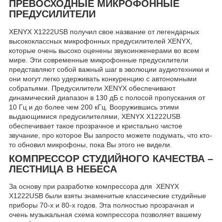
ПРЕВОСХОДНЫЕ МИКРОФОННЫЕ
ПРЕДУСИЛИТЕЛИ
XENYX X1222USB получил свое название от легендарных
высококлассных микрофонных предусилителей XENYX,
которые очень высоко оценены звукоинженерами во всем
мире. Эти современные микрофонные предусилители
представляют собой важный шаг в эволюции аудиотехники и
они могут легко удерживать конкуренцию с автономными
собратьями. Предусилители XENYX обеспечивают
динамический диапазон в 130 дБ с полосой пропускания от
10 Гц и до более чем 200 кГц. Вооружившись этими
выдающимися предусилителями, XENYX X1222USB
обеспечивает такое прозрачное и кристально чистое
звучание, про которое Вы запросто можете подумать, что кто-
то обновил микрофоны, пока Вы этого не видели.
КОМПРЕССОР СТУДИЙНОГО КАЧЕСТВА –
ЛЕСТНИЦА В НЕБЕСА
За основу при разработке компрессора для XENYX
X1222USB были взяты знаменитые классические студийные
приборы 70-х и 80-х годов. Эта полностью прозрачная и
очень музыкальная схема компрессора позволяет вашему