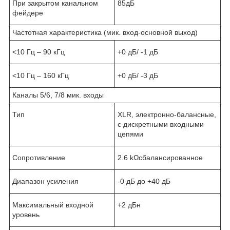
При закрытом канальном
85дБ
фейдере
Частотная характеристика (мик. вход-основной выход)
<10 Гц – 90 кГц
+0 дБ/ -1 дБ
<10 Гц – 160 кГц
+0 дБ/ -3 дБ
Каналы 5/6, 7/8 мик. входы
Тип
XLR, электронно-балансные,
с дискретными входными
цепями
Сопротивление
2.6 kΩсбалансированное
Диапазон усиления
-0 дБ до +40 дБ
Максимальный входной
+2 дБн
уровень