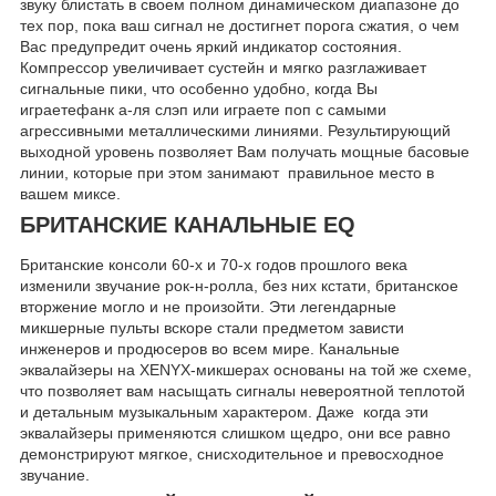
звуку блистать в своем полном динамическом диапазоне до
тех пор, пока ваш сигнал не достигнет порога сжатия, о чем
Вас предупредит очень яркий индикатор состояния.
Компрессор увеличивает сустейн и мягко разглаживает
сигнальные пики, что особенно удобно, когда Вы
играетефанк а-ля слэп или играете поп с самыми
агрессивными металлическими линиями. Результирующий
выходной уровень позволяет Вам получать мощные басовые
линии, которые при этом занимают правильное место в
вашем миксе.
БРИТАНСКИЕ КАНАЛЬНЫЕ EQ
Британские консоли 60-х и 70-х годов прошлого века
изменили звучание рок-н-ролла, без них кстати, британское
вторжение могло и не произойти. Эти легендарные
микшерные пульты вскоре стали предметом зависти
инженеров и продюсеров во всем мире. Канальные
эквалайзеры на XENYX-микшерах основаны на той же схеме,
что позволяет вам насыщать сигналы невероятной теплотой
и детальным музыкальным характером. Даже когда эти
эквалайзеры применяются слишком щедро, они все равно
демонстрируют мягкое, снисходительное и превосходное
звучание.