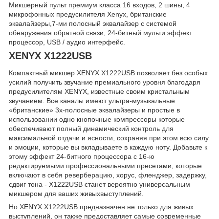
Микшерный пульт премиум класса 16 входов, 2 шины, 4
микрофонных предусилителя Xenyx, британские
эквалайзеры,7-ми полосный эквалайзер с системой
обнаружения обратной связи, 24-битный мульти эффект
процессор, USB / аудио интерфейс.
XENYX X1222USB
Компактный микшер XENYX X1222USB позволяет без особых
усилий получить звучание премиального уровня благодаря
предусилителям XENYX, известные своим кристальным
звучанием. Все каналы имеют ультра-музыкальные
«британские» 3х-полосные эквалайзеры и простые в
использовании одно кнопочные компрессоры которые
обеспечивают полный динамический контроль для
максимальной отдачи и ясности, сохраняя при этом всю силу
и эмоции, которые вы вкладываете в каждую ноту. Добавьте к
этому эффект 24-битного процессора с 16-ю
редактируемыми профессиональными пресетами, которые
включают в себя реверберацию, хорус, фленджер, задержку,
сдвиг тона - X1222USB станет вероятно универсальным
микшером для ваших живыхвыступлений.
Но XENYX X1222USB предназначен не только для живых
выступлений, он также предоставляет самые современные