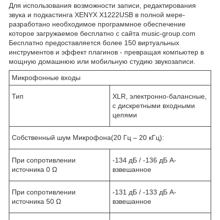
Для использования возможности записи, редактирования
звука и подкастинга XENYX X1222USB в полной мере-
разработано необходимое программное обеспечение
которое загружаемое бесплатно с сайта music-group.com
Бесплатно предоставляется более 150 виртуальных
инструментов и эффект плагинов - превращая компьютер в
мощную домашнюю или мобильную студию звукозаписи.
Микрофонные входы
Тип
XLR, электронно-балансные,
с дискретными входными
цепями
Собственный шум Микрофона(20 Гц – 20 кГц):
При сопротивлении
-134 дБ / -136 дБ А-
источника 0 Ω
взвешанное
При сопротивлении
-131 дБ / -133 дБ А-
источника 50 Ω
взвешанное