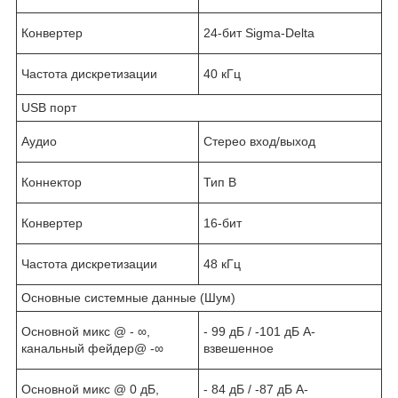
Конвертер
24-бит Sigma-Delta
Частота дискретизации
40 кГц
USB порт
Аудио
Стерео вход/выход
Коннектор
Тип B
Конвертер
16-бит
Частота дискретизации
48 кГц
Основные системные данные (Шум)
Основной микс @ - ∞,
- 99 дБ / -101 дБ А-
канальный фейдер@ -∞
взвешенное
Основной микс @ 0 дБ,
- 84 дБ / -87 дБ А-