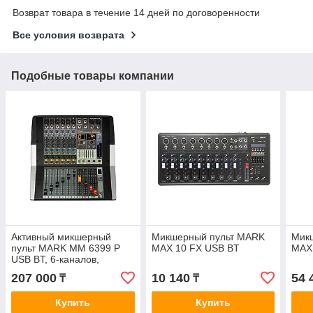
Возврат товара в течение 14 дней по договоренности
Все условия возврата
Подобные товары компании
Активный микшерный
Микшерный пульт MARK
Мик
пульт MARK MM 6399 P
MAX 10 FX USB BT
MAX
USB BT, 6-каналов,
2x300W(4Om)
207 000
10 140
54 
₸
₸
Купить
Купить