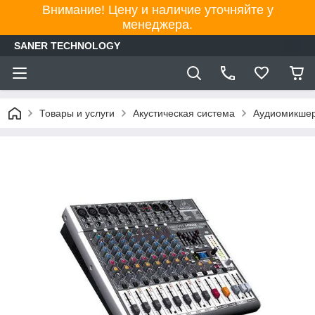
Внимание! Цену и наличие уточняйте у
менеджера.
SANER TECHNOLOGY
Товары и услуги
Акустическая система
Аудиомикшер