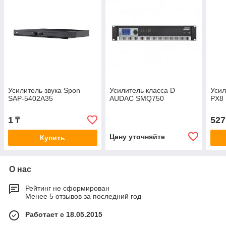
Усилитель звука Spon
Усилитель класса D
Усил
SAP-5402A35
AUDAC SMQ750
PX8
1
527
₸
Цену уточняйте
Купить
О нас
Рейтинг не сформирован
Менее 5 отзывов за последний год
Работает с 18.05.2015