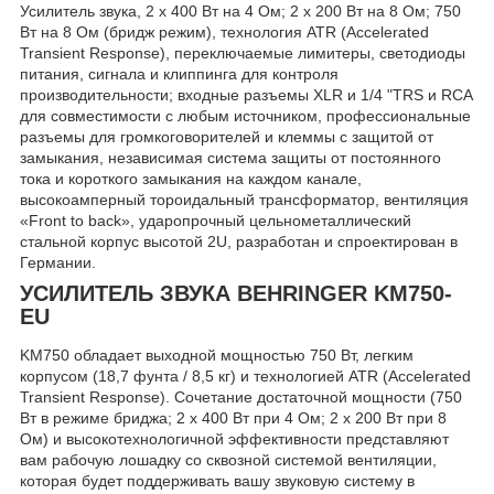
Усилитель звука, 2 х 400 Вт на 4 Ом; 2 х 200 Вт на 8 Ом; 750
Вт на 8 Ом (бридж режим), технология ATR (Accelerated
Transient Response), переключаемые лимитеры, светодиоды
питания, сигнала и клиппинга для контроля
производительности; входные разъемы XLR и 1/4 "TRS и RCA
для совместимости с любым источником, профессиональные
разъемы для громкоговорителей и клеммы с защитой от
замыкания, независимая система защиты от постоянного
тока и короткого замыкания на каждом канале,
высокоамперный тороидальный трансформатор, вентиляция
«Front to back», ударопрочный цельнометаллический
стальной корпус высотой 2U, разработан и спроектирован в
Германии.
УСИЛИТЕЛЬ ЗВУКА BEHRINGER KM750-
EU
KM750 обладает выходной мощностью 750 Вт, легким
корпусом (18,7 фунта / 8,5 кг) и технологией ATR (Accelerated
Transient Response). Сочетание достаточной мощности (750
Вт в режиме бриджа; 2 x 400 Вт при 4 Ом; 2 x 200 Вт при 8
Ом) и высокотехнологичной эффективности представляют
вам рабочую лошадку со сквозной системой вентиляции,
которая будет поддерживать вашу звуковую систему в