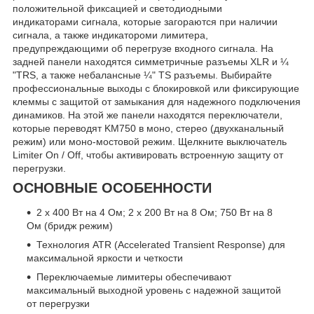
положительной фиксацией и светодиодными
индикаторами сигнала, которые загораются при наличии
сигнала, а также индикатороми лимитера,
предупреждающими об перегрузе входного сигнала. На
задней панели находятся симметричные разъемы XLR и ¼
"TRS, а также небалансные ¼" TS разъемы. Выбирайте
профессиональные выходы с блокировкой или фиксирующие
клеммы с защитой от замыкания для надежного подключения
динамиков. На этой же панели находятся переключатели,
которые переводят KM750 в моно, стерео (двухканальный
режим) или моно-мостовой режим. Щелкните выключатель
Limiter On / Off, чтобы активировать встроенную защиту от
перегрузки.
ОСНОВНЫЕ ОСОБЕННОСТИ
2 х 400 Вт на 4 Ом; 2 х 200 Вт на 8 Ом; 750 Вт на 8
Ом (бридж режим)
Технология ATR (Accelerated Transient Response) для
максимальной яркости и четкости
Переключаемые лимитеры обеспечивают
максимальный выходной уровень с надежной защитой
от перегрузки