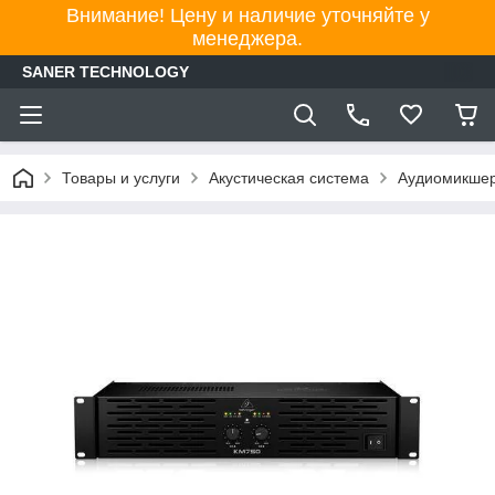
Внимание! Цену и наличие уточняйте у
менеджера.
SANER TECHNOLOGY
Товары и услуги
Акустическая система
Аудиомикшер