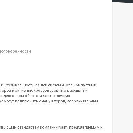
договоренности
шить музыкальность вашей системы. Это компактный
кторов и активных кроссоверов. Его массивный
онденсаторы обеспечивают отличную
2 могут подключить к нему второй, дополнительный
аивысшим стандартам компании Naim, предъявляемым к