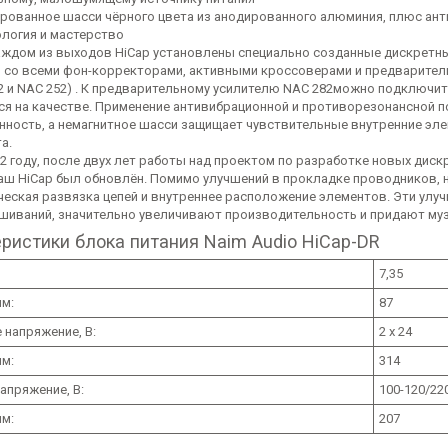
рованное шасси чёрного цвета из анодированного алюминия, плюс ант
ология и мастерство
аждом из выходов HiCap установлены специально созданные дискретны
 со всеми фон-корректорами, активными кроссоверами и предварител
2 и NAC 252) . К предварительному усилителю NAC 282можно подключить
ся на качестве. Применение антивибрационной и противорезонансной п
нность, а немагнитное шасси защищает чувствительные внутренние эл
а.
12 году, после двух лет работы над проектом по разработке новых дис
наш HiCap был обновлён. Помимо улучшений в прокладке проводников,
ческая развязка цепей и внутреннее расположение элементов. Эти улуч
шиваний, значительно увеличивают производительность и придают му
ристики блока питания Naim Audio HiCap-DR
7,35
мм:
87
 напряжение, В:
2 х 24
мм:
314
апряжение, В:
100-120/22
мм:
207