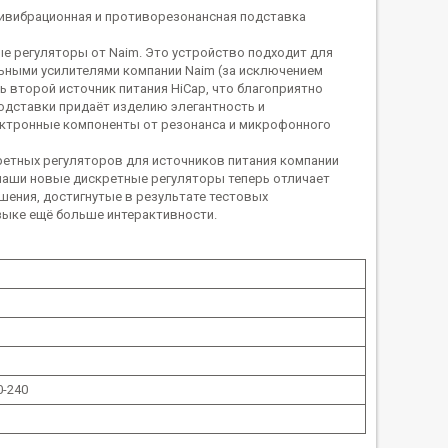
ивибрационная и противорезонансная подставка
е регуляторы от Naim. Это устройство подходит для
ьными усилителями компании Naim (за исключением
 второй источник питания HiCap, что благоприятно
одставки придаёт изделию элегантность и
ектронные компоненты от резонанса и микрофонного
кретных регуляторов для источников питания компании
 наши новые дискретные регуляторы теперь отличает
шения, достигнутые в результате тестовых
зыке ещё больше интерактивности.
0-240