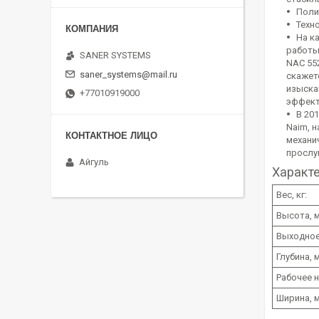
Поли
Техн
На к
работы
SANER SYSTEMS
NAC 55
saner_systems@mail.ru
скажет
изыска
+77010919000
эффект
В 20
Naim, 
механи
прослу
Айгуль
Характе
Вес, кг:
Высота, 
Выходное
Глубина, 
Рабочее н
Ширина, 