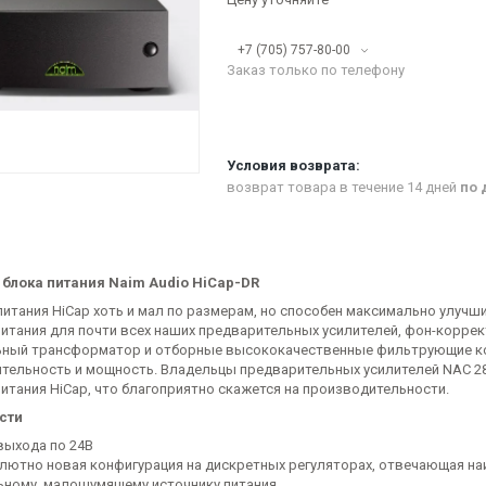
+7 (705) 757-80-00
Заказ только по телефону
возврат товара в течение 14 дней
по 
блока питания Naim Audio HiCap-DR
питания HiCap хоть и мал по размерам, но способен максимально улуч
питания для почти всех наших предварительных усилителей, фон-корре
ный трансформатор и отборные высококачественные фильтрующие к
тельность и мощность. Владельцы предварительных усилителей NAC 28
питания HiCap, что благоприятно скажется на производительности.
сти
выхода по 24В
лютно новая конфигурация на дискретных регуляторах, отвечающая н
ьному, малошумящему источнику питания