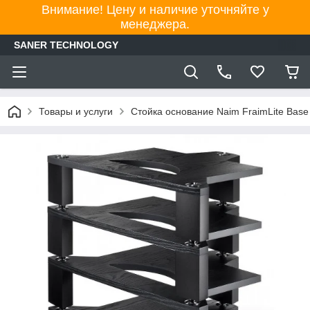
Внимание! Цену и наличие уточняйте у
менеджера.
SANER TECHNOLOGY
Товары и услуги
Стойка основание Naim FraimLite Base