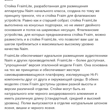
Стойка FraimLite, разработанная для размещения
аппаратуры Naim начального класса, создана по тому же
принципу треноги, что и стойка Fraim для флагманских
устройств. Равно как и старший собрат, стойка FraimLite
выполнена на конусных подпорках, но не имеет двойного
основания и полок на шариковых несущих. Флагманские
устройства, для которых предназначена стойка Fraim, можно
разместить и в стойке FraimLite, что позволит вам шаг за
шагом приблизиться к максимально высокому уровню
качества Naim.
FraimLite обеспечивает идеальное размещение аудиотехники
Naim и других производителей. FraimLite – более доступная,
"упрощенная" версия эталонной модели Fraim. Она основана
на тех же принципах и обеспечивает жесткую
самовыравнивающуюся платформу, изолирующую Hi-Fi
компоненты друг от друга и окружающей среды. В обеих
моделях стоек Fraim доступны уровни разной высоты и
версии различной отделки. Стойки могут быть из
натурального или черного анодированного алюминия и
иметь различную длину (стандартный, средний и высокий
уровень). Полки выпускаются в отделке натуральным шпоном
ясеня, вишни и черного ясеня.