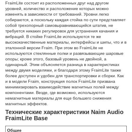
FraimLite состоит из расположенных друг над другом
уровней, количество и расположение которых можно
изменять в зависимости от требований. Уровни легко
собираются, а поскольку каждая стойка по сути представляет
собой трехопорный самовыравнивающийся штатив, не
требуется никаких регулировок для устранения качания и
вибраций. В стойке FraimLite используются те же
высококачественные материалы, интерфейсы и шипы, что и в
эталонной версии Fraim. При этом во FraimLite не
используются стеклянные полки и развязывающие шаровые
опоры; кроме этого, базовый уровень не двойной, а
одинарный. Этим объясняется разница в характеристиках
между двумя моделями, и благодаря этому FraimLite также
более доступен и удобен для транспортировки и сборки. Как
и в модели Fraim, конструкция полок FraimLite призвана
минимизировать взаимодействие магнитных полей между
компонентами. Везде, где возможно, используются
немагнитные материалы для еще большего снижения
магнитных эффектов.
Технические характеристики Naim Audio
FraimLite Base
Общие