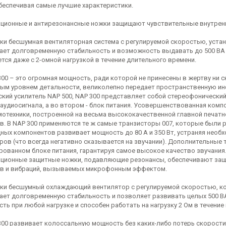
обеспечивая самые лучшие характеристики.
ционные и антирезонансные ножки защищают чувствительные внутрен
ки бесшумная вентиляторная система с регулируемой скоростью, уста
ает долговременную стабильность и возможность выдавать до 500 ВА н
ется даже с 2-омной нагрузкой в течение длительного времени.
300 – это огромная мощность, ради которой не принесены в жертву ни с
ым уровнем детальности, великолепно передает пространственную ин
ский усилитель NAP 500, NAP 300 представляет собой стереофонически
 аудиосигнала, а во втором - блок питания. Усовершенствованная ком
мотехники, построенной на весьма высококачественной главной печатн
в. В NAP 300 применяются те ж самые транзисторы 007, которые были р
ных компонентов развивает мощность до 80 А и 350 Вт, устраняя необ
ров (что всегда негативно сказывается на звучании). Дополнительные
рованном блоке питания, гарантируя самое высокое качество звучания
ционные защитные ножки, подавляющие резонансы, обеспечивают защи
в и вибраций, вызываемых микрофонным эффектом.
ки бесшумный охлаждающий вентилятор с регулируемой скоростью, к
ает долговременную стабильность и позволяет развивать целых 500 В
сть при любой нагрузке и способен работать на нагрузку 2 Ом в течени
300 развивает колоссальную мощность без каких-либо потерь скорост