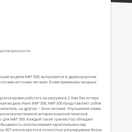
договоренности
аршей модели NAP 500, выпускается в двухкорпусном
сположен источник питания. В нём применены мощные
 долгое время работать на нагрузке в 2 Ома без потери
кая модель Naim NAP 500, NAP 300 представляет собой
силитель, на другом – блок питания. Улучшенная схема
высококачественной антирезонансной печатной
о для NAP 500. Каждый такой транзистор обладает
необходимость использования параллельных пар
торы 007 используются в полностью регулируемом блоке