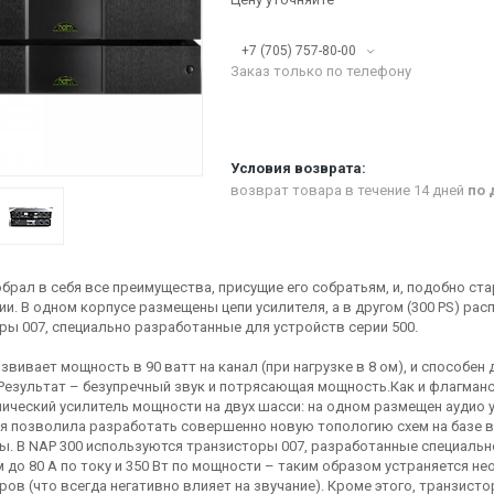
+7 (705) 757-80-00
Заказ только по телефону
возврат товара в течение 14 дней
по 
обрал в себя все преимущества, присущие его собратьям, и, подобно ст
и. В одном корпусе размещены цепи усилителя, а в другом (300 PS) ра
ры 007, специально разработанные для устройств серии 500.
звивает мощность в 90 ватт на канал (при нагрузке в 8 ом), и способен
 Результат – безупречный звук и потрясающая мощность.Как и флагманс
ический усилитель мощности на двух шасси: на одном размещен аудио у
я позволила разработать совершенно новую топологию схем на базе 
ы. В NAP 300 используются транзисторы 007, разработанные специальн
 до 80 А по току и 350 Вт по мощности – таким образом устраняется 
ров (что всегда негативно влияет на звучание). Кроме этого, транзис