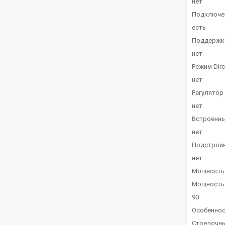
нет
Подключен
есть
Поддержка
нет
Режим Dire
нет
Регулятор
нет
Встроенн
нет
Подстройк
нет
Мощность
Мощность н
90
Особенно
Стрелочны