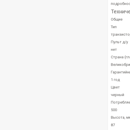
подробнос
Технич
Общие
Тип
транзист
Пульт д/у
нет
Страна (г
Великобри
Гарантийн
1 год
Цвет
черный
Потребляе
500
Высота, м
87