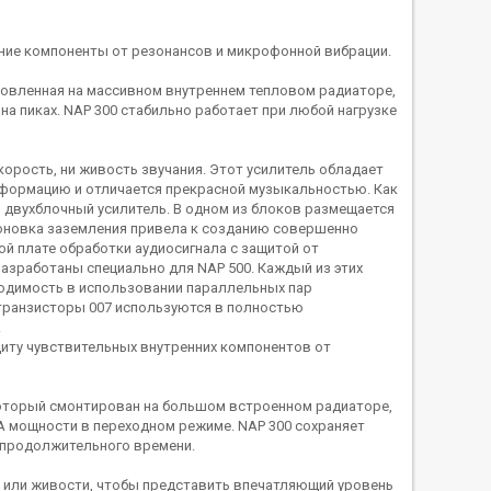
ние компоненты от резонансов и микрофонной вибрации.
новленная на массивном внутреннем тепловом радиаторе,
а пиках. NAP 300 стабильно работает при любой нагрузке
корость, ни живость звучания. Этот усилитель обладает
формацию и отличается прекрасной музыкальностью. Как
й двухблочный усилитель. В одном из блоков размещается
поновка заземления привела к созданию совершенно
ой плате обработки аудиосигнала с защитой от
азработаны специально для NAP 500. Каждый из этих
ходимость в использовании параллельных пар
 транзисторы 007 используются в полностью
.
ту чувствительных внутренних компонентов от
оторый смонтирован на большом встроенном радиаторе,
А мощности в переходном режиме. NAP 300 сохраняет
е продолжительного времени.
и или живости, чтобы представить впечатляющий уровень