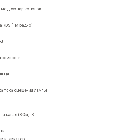
ие двух пар колонок
 RDS (FM радио)
ct
 громкости
ый ЦАП
а тока смещения лампы
а канал (8 Ом), Вт
сти
й индикатор