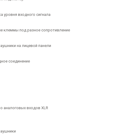
а уровня входного сигнала
е клеммы под разное сопротивление
наушники на лицевой панели
ное соединение
о аналоговых входов XLR
наушники