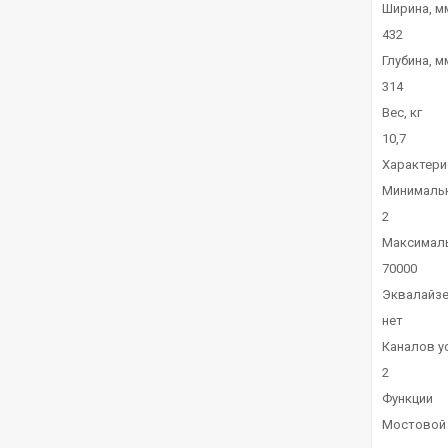
Ширина, м
432
Глубина, м
314
Вес, кг
10,7
Характери
Минимальн
2
Максималь
70000
Эквалайз
нет
Каналов у
2
Функции
Мостовой