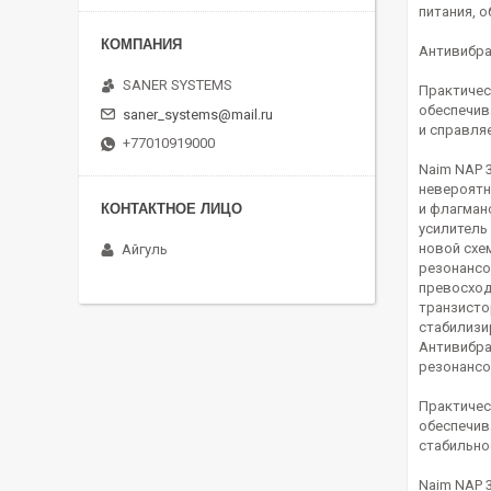
питания, 
Антивибра
SANER SYSTEMS
Практичес
обеспечив
saner_systems@mail.ru
и справля
+77010919000
Naim NAP 
невероятн
и флагман
усилитель
новой схе
Айгуль
резонансо
превосход
транзисто
стабилизи
Антивибра
резонансо
Практичес
обеспечив
стабильно
Naim NAP 