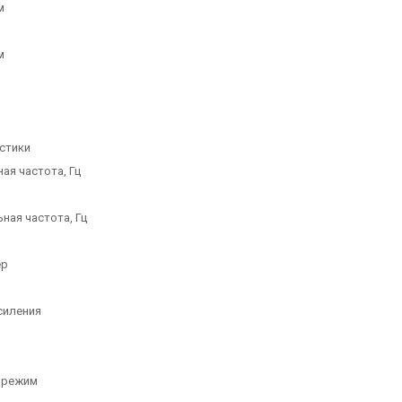
м
м
стики
ая частота, Гц
ная частота, Гц
ер
силения
 режим