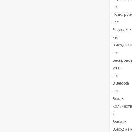
нет
Подстройк
нет
Раздельны
нет
Выход на 
нет
Беспровод
Wi-Fi
нет
Bluetooth
нет
Входы
Количеств
2
Выходы
Выход на 