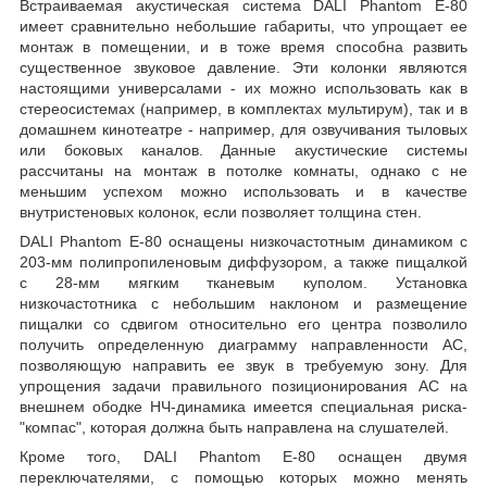
Встраиваемая акустическая система DALI Phantom E-80
имеет сравнительно небольшие габариты, что упрощает ее
монтаж в помещении, и в тоже время способна развить
существенное звуковое давление. Эти колонки являются
настоящими универсалами - их можно использовать как в
стереосистемах (например, в комплектах мультирум), так и в
домашнем кинотеатре - например, для озвучивания тыловых
или боковых каналов. Данные акустические системы
рассчитаны на монтаж в потолке комнаты, однако с не
меньшим успехом можно использовать и в качестве
внутристеновых колонок, если позволяет толщина стен.
DALI Phantom E-80 оснащены низкочастотным динамиком с
203-мм полипропиленовым диффузором, а также пищалкой
с 28-мм мягким тканевым куполом. Установка
низкочастотника с небольшим наклоном и размещение
пищалки со сдвигом относительно его центра позволило
получить определенную диаграмму направленности АС,
позволяющую направить ее звук в требуемую зону. Для
упрощения задачи правильного позиционирования АС на
внешнем ободке НЧ-динамика имеется специальная риска-
"компас", которая должна быть направлена на слушателей.
Кроме того, DALI Phantom E-80 оснащен двумя
переключателями, с помощью которых можно менять