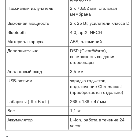
Пассивный излучатель
2 х 73х52 мм, стальная
мембрана
Выходная мощность
2 х 25 Вт, усилители класса D
Bluetooth
4.0, aptX, NFCН
Материал корпуса
ABS, алюминий
Дополнительно
DSP (Clear/Warm),
возможность создания
стереопары
Аналоговый вход
3,5 мм
USB-разъем
зарядка гаджетов,
подключение Chromacast
(приобретается отдельно)
Габариты (Ш х В х Г)
268 х 138 х 47 мм
Вес
1,1 кг
Аккумулятор
Li-Ion, работа в течение 24
часов