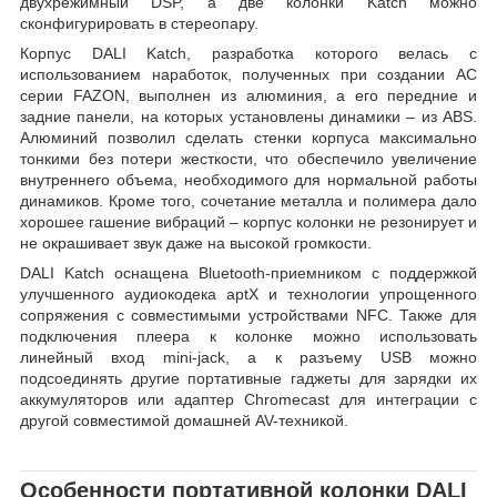
двухрежимный DSP, а две колонки Katch можно
сконфигурировать в стереопару.
Корпус DALI Katch, разработка которого велась с
использованием наработок, полученных при создании АС
серии FAZON, выполнен из алюминия, а его передние и
задние панели, на которых установлены динамики – из ABS.
Алюминий позволил сделать стенки корпуса максимально
тонкими без потери жесткости, что обеспечило увеличение
внутреннего объема, необходимого для нормальной работы
динамиков. Кроме того, сочетание металла и полимера дало
хорошее гашение вибраций – корпус колонки не резонирует и
не окрашивает звук даже на высокой громкости.
DALI Katch оснащена Bluetooth-приемником с поддержкой
улучшенного аудиокодека aptX и технологии упрощенного
сопряжения с совместимыми устройствами NFC. Также для
подключения плеера к колонке можно использовать
линейный вход mini-jack, а к разъему USB можно
подсоединять другие портативные гаджеты для зарядки их
аккумуляторов или адаптер Chromecast для интеграции с
другой совместимой домашней AV-техникой.
Особенности портативной колонки DALI