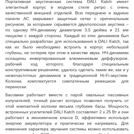
Портативная акустическая система DALI Katch имеет
элегантный корпус в модном стиле ретро с очень
качественной внешней отделкой. Всю переднюю и заднюю
панели АС закрывают защитные сетки с оригинальным
рисунком, за которыми скрывается двухполосная акустика –
по одному НЧ-динамику диаметром 3,5 дюйма и 21 мм
пищалке с каждой стороны. Каждый из этих динамиков был
специально разработан для использования в DALI Katch, так
как их было необходимо встроить в корпус небольшой
глубины, не потеряв при этом в качестве звука. НЧ-динамики
оснащены инвертированным алюминиевым диффузором,
рабочий ход которого, благодаря специальным
конструктивным решениям, удалось сделать таким же, как и у
низкочастотных динамиков в традиционной Hi-Fi-акустике.
Колонка комплектуется симпатичным ремешком для
переноски.
Басовики работают вместе с парой овальных пассивных
излучателей, точный расчет которых позволил получить от
этой компактной колонки весьма глубокие басы. Мощность
встроенных усилителей DALI Katch составляет 2 х 25 Вт и они
работают в экономичном классе D, эффективно используя
энергию аккумулятора и практически не нагреваясь. Для
изменения характера звучания системы можно использовать