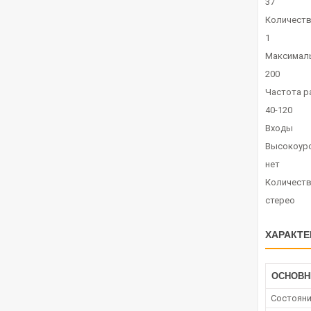
37
Количеств
1
Максималь
200
Частота р
40-120
Входы
Высокоур
нет
Количеств
стерео
ХАРАКТЕ
ОСНОВ
Состоян