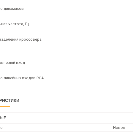
о динамиков
ная частота, Гц
азделения кроссовера
овневый вход
о линейных входов RCA
РИСТИКИ
НЫЕ
ие
Новое