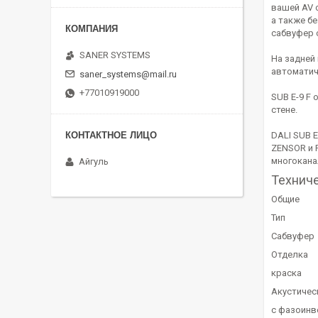
вашей AV 
а также б
сабвуфер 
SANER SYSTEMS
На задней
автоматиче
saner_systems@mail.ru
+77010919000
SUB E-9 F
стене.
DALI SUB 
ZENSOR и 
многокана
Айгуль
Технич
Общие
Тип
Сабвуфер
Отделка
краска
Акустичес
с фазоин