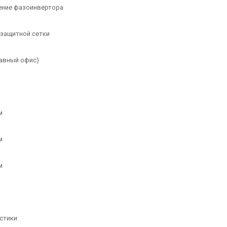
ение фазоинвертора
защитной сетки
лавный офис)
м
м
м
стики