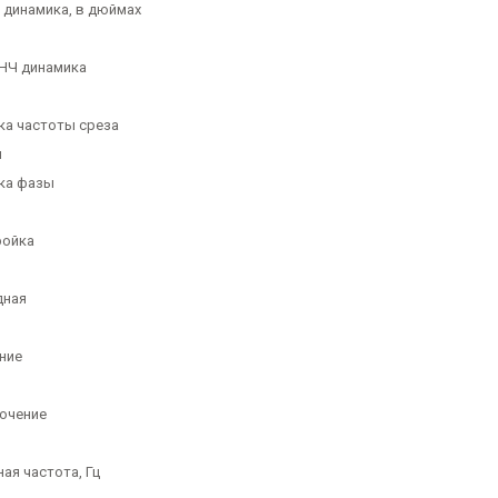
 динамика, в дюймах
НЧ динамика
ка частоты среза
я
ка фазы
ройка
дная
ние
ючение
ая частота, Гц