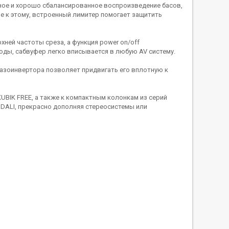
щное и хорошо сбалансированное воспроизведение басов,
е к этому, встроенный лимитер помогает защитить
хней частоты среза, а функция power on/off
входы, сабвуфер легко вписывается в любую AV систему.
фазоинвертора позволяет придвигать его вплотную к
KUBIK FREE, а также к компактным колонкам из серий
 DALI, прекрасно дополняя стереосистемы или