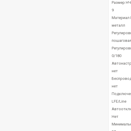
Размер НЧ
9
Материал 
металл
Регулиров
пошагова
Регулиров
0/180
Автонаст
нет
Беспрово
нет
Подключе
LFE/Line
Автооткл
Нет
Минимальн