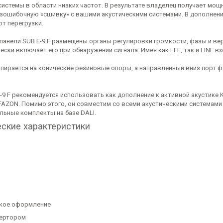
системы в области низких частот. В результате владелец получает мо
езошибочную «сшивку» с вашими акустическими системами. В дополнени
от перегрузки.
 панели SUB E-9 F размещены органы регулировки громкости, фазы и вер
ски включает его при обнаружении сигнала. Имея как LFE, так и LINE 
 опирается на конические резиновые опоры, а направленный вниз порт 
E-9 F рекомендуется использовать как дополнение к активной акустике 
FAZON. Помимо этого, он совместим со всеми акустическими системами
льные комплекты на базе DALI.
еские характеристики
кое оформление
вертором