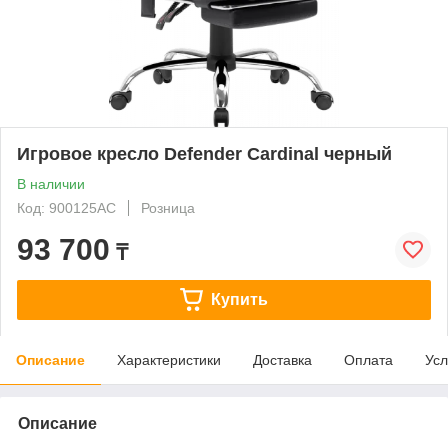
Игровое кресло Defender Cardinal черный
В наличии
Код: 900125AC
Розница
93 700
₸
Купить
Описание
Характеристики
Доставка
Оплата
Усл
Описание