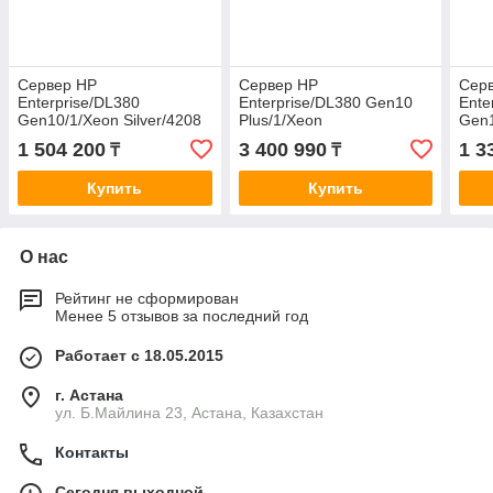
Сервер HP
Сервер HP
Сер
Enterprise/DL380
Enterprise/DL380 Gen10
Ente
Gen10/1/Xeon Silver/4208
Plus/1/Xeon
Gen1
(8C/16T 11Mb)/2,1 GHz/32
Gold/5318Y(24C/48T
Silv
1 504 200
3 400 990
1 3
₸
₸
Gb/MR416i-p/4GB/8 SFF
36Mb)/2,1 GHz/2x16
13.7
Basic Carri
Gb/E208i-a/2x960 Gb MU
Gb/P
Купить
Купить
LFF
SFF
О нас
Рейтинг не сформирован
Менее 5 отзывов за последний год
Работает с 18.05.2015
г. Астана
ул. Б.Майлина 23, Астана, Казахстан
Контакты
Сегодня выходной