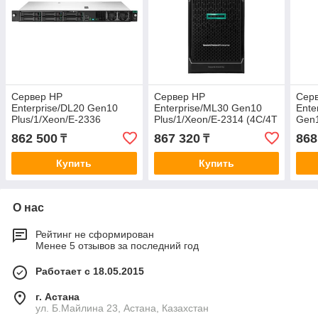
Сервер HP
Сервер HP
Сер
Enterprise/DL20 Gen10
Enterprise/ML30 Gen10
Ente
Plus/1/Xeon/E-2336
Plus/1/Xeon/E-2314 (4C/4T
Gen1
(6C/12T 12MB)/2,9 GHz/16
8MB)/2,8 GHz/16 Gb/S100i
Silv
862 500
867 320
868
₸
₸
Gb/S100i (SATA only)/4
(SATA only)/8SFF/1GbE/1 x
13.7
SFF/2x1GbE/
5
Gb/S
Купить
Купить
SFF
О нас
Рейтинг не сформирован
Менее 5 отзывов за последний год
Работает с 18.05.2015
г. Астана
ул. Б.Майлина 23, Астана, Казахстан