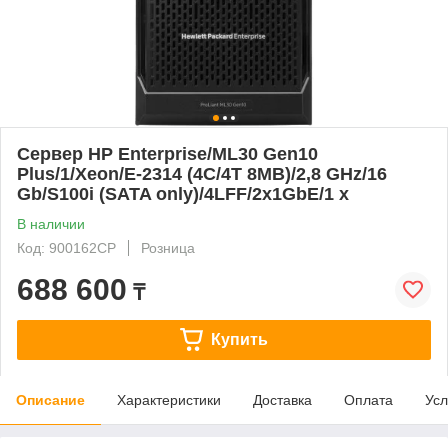
Сервер HP Enterprise/ML30 Gen10
Plus/1/Xeon/E-2314 (4C/4T 8MB)/2,8 GHz/16
Gb/S100i (SATA only)/4LFF/2х1GbE/1 x
В наличии
Код: 900162CP
Розница
688 600
₸
Купить
Описание
Характеристики
Доставка
Оплата
Усл