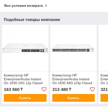
Все условия возврата
Подобные товары компании
Коммутатор HP
Коммутатор HP
Ком
Enterprise/Aruba Instant
Enterprise/Aruba Instant
Ente
On 1830 24G 12p Class4
On 1830 48G (24p Class4
On 
PoE 2SFP 195W Switch
PoE) 4SFP 370W Switch
Swit
163 560
313 480
321
₸
₸
Купить
Купить