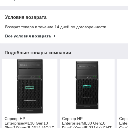
Условия возврата
Возврат товара в течение 14 дней по договоренности
Все условия возврата
Подобные товары компании
Сервер HP
Сервер HP
Сер
Enterprise/ML30 Gen10
Enterprise/ML30 Gen10
Ente
Plus/1/Xeon/E-2314 (4C/4T
Plus/1/Xeon/E-2314 (4C/4T
Gen1