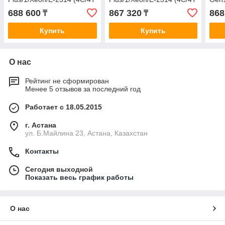
8MB)/2,8 GHz/16 Gb/S100i
8MB)/2,8 GHz/16 Gb/S100i
Silv
688 600
867 320
868
₸
₸
(SATA
(SATA only)/8SFF/1GbE/1 x
13.7
only)/4LFF/2х1GbE/1 x
5
Gb/S
Купить
Купить
SFF
О нас
Рейтинг не сформирован
Менее 5 отзывов за последний год
Работает с 18.05.2015
г. Астана
ул. Б.Майлина 23, Астана, Казахстан
Контакты
Сегодня выходной
Показать весь график работы
О нас