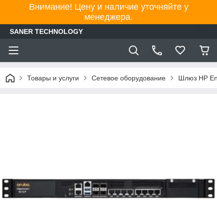
Внимание! Цену и наличие уточняйте у
менеджера.
SANER TECHNOLOGY
Товары и услуги
Сетевое оборудование
Шлюз HP En