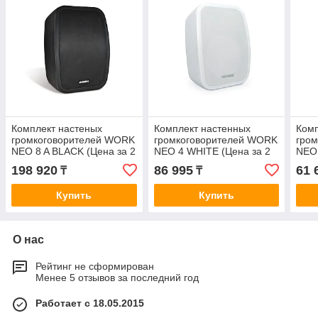
Комплект настеных
Комплект настенных
Комп
громкоговорителей WORK
громкоговорителей WORK
гро
NEO 8 A BLACK (Цена за 2
NEO 4 WHITE (Цена за 2
NEO 
шт), актив., 40Вт
шт), 16Вт(100V) / 30W(8
шт),
198 920
86 995
61 
₸
₸
Om)
Om) 
Купить
Купить
О нас
Рейтинг не сформирован
Менее 5 отзывов за последний год
Работает с 18.05.2015