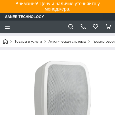
Внимание! Цену и наличие уточняйте у
менеджера.
SANER TECHNOLOGY
Товары и услуги
Акустическая система
Громкоговор