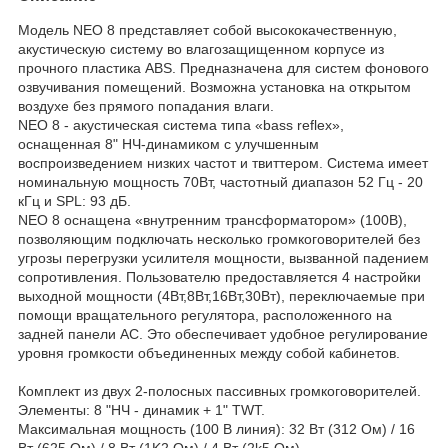
Модель NEO 8 представляет собой высококачественную,
акустическую систему во влагозащищенном корпусе из
прочного пластика ABS. Предназначена для систем фонового
озвучивания помещений. Возможна установка на открытом
воздухе без прямого попадания влаги.
NEO 8 - акустическая система типа «bass reflex»,
оснащенная 8" НЧ-динамиком с улучшенным
воспроизведением низких частот и твиттером. Система имеет
номинальную мощность 70Вт, частотный диапазон 52 Гц - 20
кГц и SPL: 93 дБ.
NEO 8 оснащена «внутренним трансформатором» (100В),
позволяющим подключать несколько громкоговорителей без
угрозы перегрузки усилителя мощности, вызванной падением
сопротивления. Пользователю предоставляется 4 настройки
выходной мощности (4Вт,8Вт,16Вт,30Вт), переключаемые при
помощи вращательного регулятора, расположенного на
задней панели АС. Это обеспечивает удобное регулирование
уровня громкости объединенных между собой кабинетов.
Комплект из двух 2-полосных пассивных громкоговорителей.
Элементы: 8 "НЧ - динамик + 1" TWT.
Максимальная мощность (100 В линия): 32 Вт (312 Ом) / 16
Вт (625 Ом) / 8 Вт (1K2 Ом) / 4 Вт (2k5 Ом).