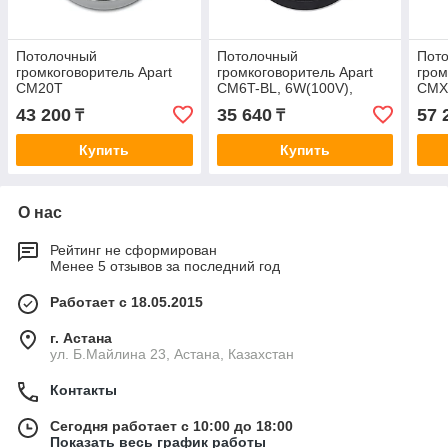
Потолочный
Потолочный
Пот
громкоговоритель Apart
громкоговоритель Apart
гром
CM20T
CM6T-BL, 6W(100V),
CMX2
60W(16Om), 6.5"+1"
20Вт
43 200
35 640
57 
₸
₸
Купить
Купить
О нас
Рейтинг не сформирован
Менее 5 отзывов за последний год
Работает с 18.05.2015
г. Астана
ул. Б.Майлина 23, Астана, Казахстан
Контакты
Сегодня работает с 10:00 до 18:00
Показать весь график работы