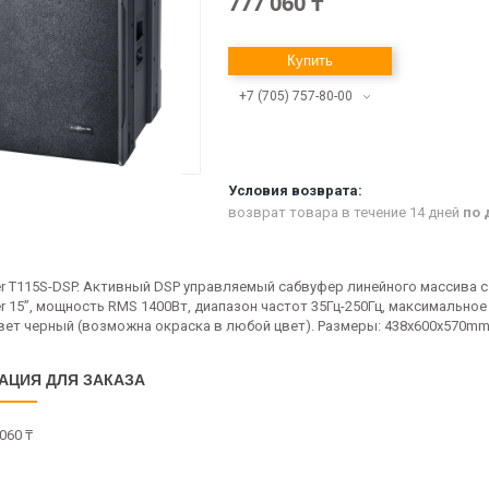
777 060 ₸
Купить
+7 (705) 757-80-00
возврат товара в течение 14 дней
по 
er T115S-DSP. Активный DSP управляемый сабвуфер линейного массива с
r 15”, мощность RMS 1400Вт, диапазон частот 35Гц-250Гц, максимальное
вет черный (возможна окраска в любой цвет). Размеры: 438x600x570mm. 
АЦИЯ ДЛЯ ЗАКАЗА
060 ₸