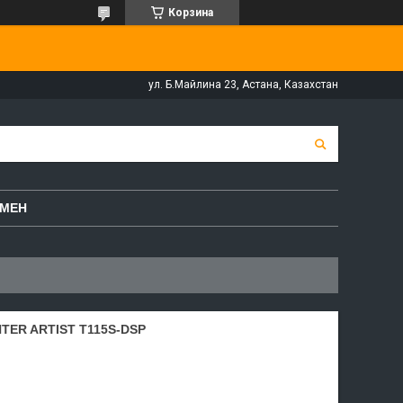
Корзина
ул. Б.Майлина 23, Астана, Казахстан
БМЕН
ER ARTIST T115S-DSP