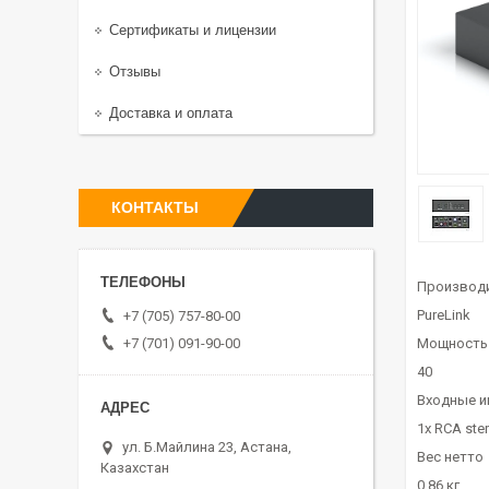
Сертификаты и лицензии
Отзывы
Доставка и оплата
КОНТАКТЫ
Производ
PureLink
+7 (705) 757-80-00
+7 (701) 091-90-00
Мощность (
40
Входные 
1x RCA ster
ул. Б.Майлина 23, Астана,
Вес нетто
Казахстан
0,86 кг