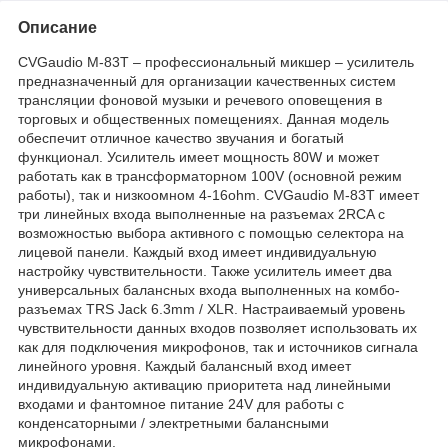
Описание
CVGaudio M-83T – профессиональный микшер – усилитель
предназначенный для организации качественных систем
трансляции фоновой музыки и речевого оповещения в
торговых и общественных помещениях. Данная модель
обеспечит отличное качество звучания и богатый
функционал. Усилитель имеет мощность 80W и может
работать как в трансформаторном 100V (основной режим
работы), так и низкоомном 4-16ohm. CVGaudio M-83T имеет
три линейных входа выполненные на разъемах 2RCA с
возможностью выбора активного с помощью селектора на
лицевой панели. Каждый вход имеет индивидуальную
настройку чувствительности. Также усилитель имеет два
универсальных балансных входа выполненных на комбо-
разъемах TRS Jack 6.3mm / XLR. Настраиваемый уровень
чувствительности данных входов позволяет использовать их
как для подключения микрофонов, так и источников сигнала
линейного уровня. Каждый балансный вход имеет
индивидуальную активацию приоритета над линейными
входами и фантомное питание 24V для работы с
конденсаторными / электретными балансными
микрофонами.