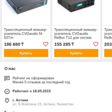
Трансляционный микшер-
Трансляционный микшер-
Тра
усилитель CVGaudio M-
усилитель CVGaudio
усил
83Tm
ReBox T12 для систем
ReBo
Public Address
Publ
186 680
155 285
203
₸
₸
Купить
Купить
О нас
Рейтинг не сформирован
Менее 5 отзывов за последний год
Работает с 18.05.2015
г. Астана
ул. Б.Майлина 23, Астана, Казахстан