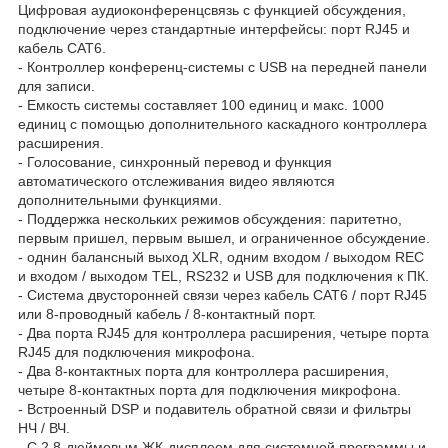
Цифровая аудиоконференцсвязь с функцией обсуждения,
подключение через стандартные интерфейсы: порт RJ45 и
кабель CAT6.
- Контроллер конференц-системы с USB на передней панели
для записи.
- Емкость системы составляет 100 единиц и макс. 1000
единиц с помощью дополнительного каскадного контроллера
расширения.
- Голосование, синхронный перевод и функция
автоматического отслеживания видео являются
дополнительными функциями.
- Поддержка нескольких режимов обсуждения: паритетно,
первым пришел, первым вышел, и ограниченное обсуждение.
- однин балансный выход XLR, одним входом / выходом REC
и входом / выходом TEL, RS232 и USB для подключения к ПК.
- Система двусторонней связи через кабель CAT6 / порт RJ45
или 8-проводный кабель / 8-контактный порт.
- Два порта RJ45 для контроллера расширения, четыре порта
RJ45 для подключения микрофона.
- Два 8-контактных порта для контроллера расширения,
четыре 8-контактных порта для подключения микрофона.
- Встроенный DSP и подавитель обратной связи и фильтры
НЧ / ВЧ.
- С 2,8-дюймовым ЖК-дисплеем для системной программы и