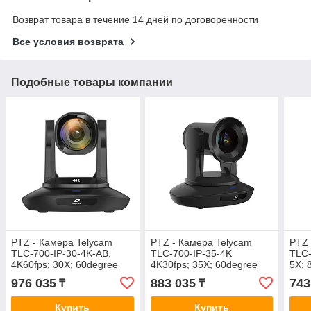
Возврат товара в течение 14 дней по договоренности
Все условия возврата
Подобные товары компании
PTZ - Камера Telycam
PTZ - Камера Telycam
PTZ 
TLC-700-IP-30-4K-AB,
TLC-700-IP-35-4K
TLC-
4K60fps; 30X; 60degree
4K30fps; 35X; 60degree
5X;
FOV, POE, IP+3G-
FOV, POE, 3G-
IP+
976 035
883 035
743
₸
₸
SDI+HDMI+ USB2.0
SDI+HDMI+USB3.0
Купить
Купить