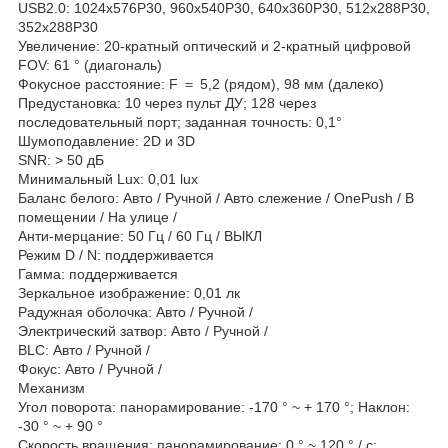
USB2.0: 1024x576P30, 960x540P30, 640x360P30, 512x288P30,
352x288P30
Увеличение: 20-кратный оптический и 2-кратный цифровой
FOV: 61 ° (диагональ)
Фокусное расстояние: F ＝ 5,2 (рядом), 98 мм (далеко)
Предустановка: 10 через пульт ДУ; 128 через
последовательный порт; заданная точность: 0,1°
Шумоподавление: 2D и 3D
SNR: > 50 дБ
Минимальный Lux: 0,01 lux
Баланс белого: Авто / Ручной / Авто слежение / OnePush / В
помещении / На улице /
Анти-мерцание: 50 Гц / 60 Гц / ВЫКЛ
Режим D / N: поддерживается
Гамма: поддерживается
Зеркальное изображение: 0,01 лк
Радужная оболочка: Авто / Ручной /
Электрический затвор: Авто / Ручной /
BLC: Авто / Ручной /
Фокус: Авто / Ручной /
Механизм
Угол поворота: панорамирование: -170 ° ~ + 170 °; Наклон:
-30 ° ~ + 90 °
Скорость вращения: панорамирование: 0 ° ~ 120 ° / с;