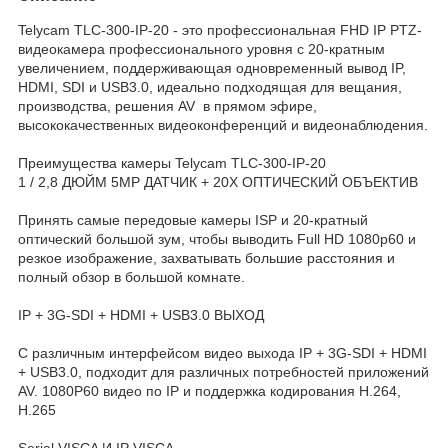
Telycam TLC-300-IP-20 - это профессиональная FHD IP PTZ-
видеокамера профессионального уровня с 20-кратным
увеличением, поддерживающая одновременный вывод IP,
HDMI, SDI и USB3.0, идеально подходящая для вещания,
производства, решения AV в прямом эфире,
высококачественных видеоконференций и видеонаблюдения.
Преимущества камеры Telycam TLC-300-IP-20
1 / 2,8 ДЮЙМ 5MP ДАТЧИК + 20X ОПТИЧЕСКИЙ ОБЪЕКТИВ
Принять самые передовые камеры ISP и 20-кратный
оптический большой зум, чтобы выводить Full HD 1080p60 и
резкое изображение, захватывать большие расстояния и
полный обзор в большой комнате.
IP + 3G-SDI + HDMI + USB3.0 ВЫХОД
С различным интерфейсом видео выхода IP + 3G-SDI + HDMI
+ USB3.0, подходит для различных потребностей приложений
AV. 1080P60 видео по IP и поддержка кодирования H.264,
H.265
Serial VISCA И IP VISCA