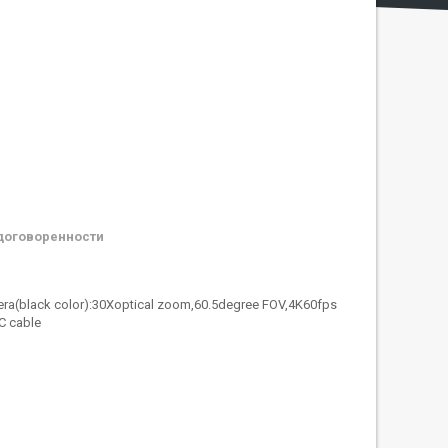
договоренности
ra(black color):30Xoptical zoom,60.5degree FOV,4K60fps
C cable