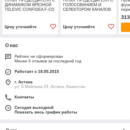
ПУЛЬТ ПРЕДСЕДАТЕЛЯ С
ПУЛЬТ ПРЕДСЕДАТЕЛЯ С
Пуль
ДИНАМИКОМ ВРЕЗНОЙ
ГОЛОСОВАНИЕМ И
функ
TELEVIC CONFIDEA F-CD
СЕЛЕКТОРОМ КАНАЛОВ
пере
ВРЕЗНОЙ TELEVIC
Viss
313
CONFIDEA F-CIV
Цену уточняйте
Цену уточняйте
О нас
Рейтинг не сформирован
Менее 5 отзывов за последний год
Работает с 18.05.2015
г. Астана
ул. Б.Майлина 23, Астана, Казахстан
Контакты
Сегодня выходной
Показать весь график работы