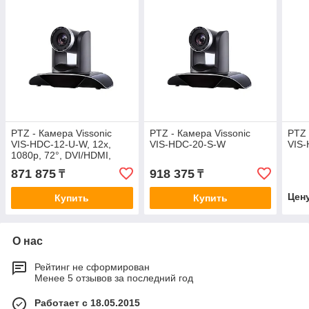
PTZ - Камера Vissonic
PTZ - Камера Vissonic
PTZ 
VIS-HDC-12-U-W, 12x,
VIS-HDC-20-S-W
VIS-
1080p, 72°, DVI/HDMI,
LAN, USB3.0
871 875
918 375
₸
₸
Цен
Купить
Купить
О нас
Рейтинг не сформирован
Менее 5 отзывов за последний год
Работает с 18.05.2015