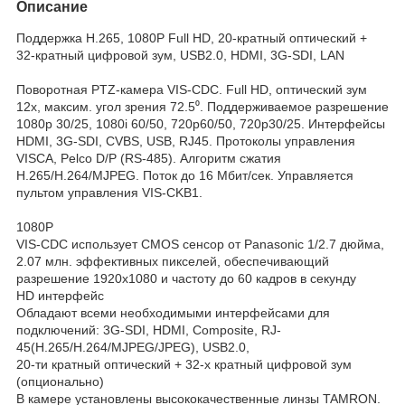
Описание
Поддержка H.265, 1080P Full HD, 20-кратный оптический +
32-кратный цифровой зум, USB2.0, HDMI, 3G-SDI, LAN
Поворотная PTZ-камера VIS-CDC. Full HD, оптический зум
12x, максим. угол зрения 72.5⁰. Поддерживаемое разрешение
1080р 30/25, 1080i 60/50, 720p60/50, 720p30/25. Интерфейсы
HDMI, 3G-SDI, CVBS, USB, RJ45. Протоколы управления
VISCA, Pelco D/P (RS-485). Алгоритм сжатия
H.265/H.264/MJPEG. Поток до 16 Мбит/сек. Управляется
пультом управления VIS-CKB1.
1080P
VIS-CDC использует CMOS сенсор от Panasonic 1/2.7 дюйма,
2.07 млн. эффективных пикселей, обеспечивающий
разрешение 1920х1080 и частоту до 60 кадров в секунду
HD интерфейс
Обладают всеми необходимыми интерфейсами для
подключений: 3G-SDI, HDMI, Composite, RJ-
45(H.265/H.264/MJPEG/JPEG), USB2.0,
20-ти кратный оптический + 32-х кратный цифровой зум
(опционально)
В камере установлены высококачественные линзы TAMRON.