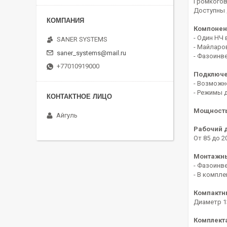
Громкогов
Доступны 
Компонен
- Один НЧ 
SANER SYSTEMS
- Майларо
saner_systems@mail.ru
- Фазоинв
+77010919000
Подключе
- Возможн
- Режимы д
Мощность:
Айгуль
Рабочий 
От 85 до 2
Монтажны
- Фазоинв
- В компл
Компактн
Диаметр 1
Комплект