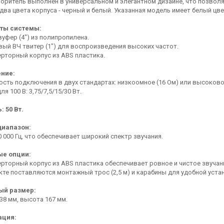
оритель выполнен в универсальном и элегантном дизайне, что позволя
два цвета корпуса - черный и белый. Указанная модель имеет белый цве
ты системы:
вуфер (4") из полипропилена.
вый ВЧ твитер (1") для воспроизведения высоких частот.
ерторный корпус из ABS пластика.
ние:
ость подключения в двух стандартах: низкоомное (16 Ом) или высоковол
ля 100 В: 3,75/7,5/15/30 Вт.
 50 Вт.
диапазон:
0 000 Гц, что обеспечивает широкий спектр звучания.
е опции:
ерторный корпус из ABS пластика обеспечивает ровное и чистое звучан
екте поставляются монтажный трос (2,5 м) и карабины для удобной уста
ый размер:
38 мм, высота 167 мм.
ация: