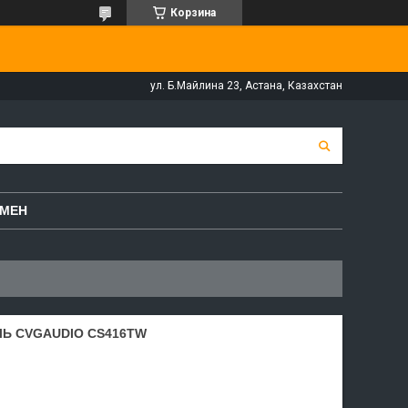
Корзина
ул. Б.Майлина 23, Астана, Казахстан
БМЕН
Ь CVGAUDIO CS416TW