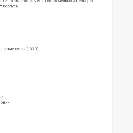
ет инсталлировать его в современных интерьерах.
т корпуса.
ьтные линии (100 В).
ие.
новки.