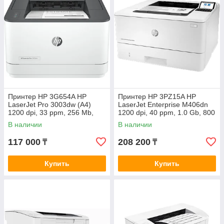
Принтер HP 3G654A HP
Принтер HP 3PZ15A HP
LaserJet Pro 3003dw (A4)
LaserJet Enterprise M406dn
1200 dpi, 33 ppm, 256 Mb,
1200 dpi, 40 ppm, 1.0 Gb, 800
800 MHz, tray 250,
MHz, tray 100+250,
В наличии
В наличии
USB+Ethernet+WiFi, Print
USB+Ethernet, Duplex, Duty
Duplex, Duty 5
100K,
117 000
208 200
₸
₸
Купить
Купить