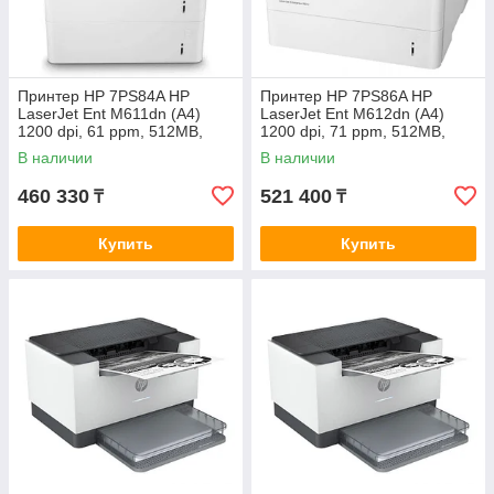
Принтер HP 7PS84A HP
Принтер HP 7PS86A HP
LaserJet Ent M611dn (A4)
LaserJet Ent M612dn (A4)
1200 dpi, 61 ppm, 512MB,
1200 dpi, 71 ppm, 512MB,
1.2Ghz, USB+Ethernet, tray
1.2Ghz, USB+Ethernet, tray
В наличии
В наличии
100+550 page, Duplex, Duty
100+550 page, Duplex, Duty
cycl
cycle
460 330
521 400
₸
₸
Купить
Купить