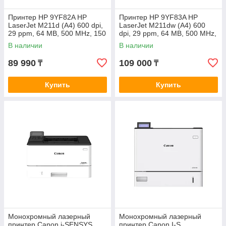
Принтер HP 9YF82A HP
Принтер HP 9YF83A HP
LaserJet M211d (A4) 600 dpi,
LaserJet M211dw (A4) 600
29 ppm, 64 MB, 500 MHz, 150
dpi, 29 ppm, 64 MB, 500 MHz,
pages tray, Print Duplex, USB,
150 pages tray, Print Duplex,
В наличии
В наличии
Duty 20000, Cart W136
USB+Ethernet+WiFi, Duty 2
89 990
109 000
₸
₸
Купить
Купить
Монохромный лазерный
Монохромный лазерный
принтер Canon i-SENSYS
принтер Canon I-S