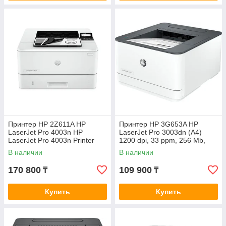
Принтер HP 2Z611A HP
Принтер HP 3G653A HP
LaserJet Pro 4003n HP
LaserJet Pro 3003dn (A4)
LaserJet Pro 4003n Printer
1200 dpi, 33 ppm, 256 Mb,
800 MHz, tray 250,
В наличии
В наличии
USB+Ethernet, Print Duplex,
Duty 50K, C
170 800
109 900
₸
₸
Купить
Купить