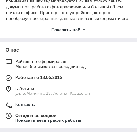
понимания ваших задач: требуется ли вам только печать
документов, работа с фотографиями или большой объем
печати в офисе. Принтер
–
это устройство, которое
преобразует электронные данные в печатный формат, и его
ключевые характеристики напрямую определяют стоимость
Показать всё
владения и удобство использования. В интернет-магазине
Saner.kz вы можете купить или заказать модель, идеально
соответствующую вашим требованиям, с доставкой по
Алматы и всему Казахстану.
О нас
Рейтинг не сформирован
Основные типы и технологии принтеров
Менее 5 отзывов за последний год
На рынке доминируют два основных типа принтеров,
Работает с 18.05.2015
различающихся по технологии печати и стоимости
эксплуатации:
г. Астана
ул. Б.Майлина 23, Астана, Казахстан
Лазерный принтер. Лазерный принтер использует
тонер (сухой порошок) и технологию электрографии.
Контакты
Лазер формирует изображение на фотобарабане,
который притягивает тонер, а затем переносит его на
Сегодня выходной
бумагу под воздействием высокой температуры.
Показать весь график работы
Струйный принтер. Струйный принтер формирует
изображение, распыляя микроскопические капли