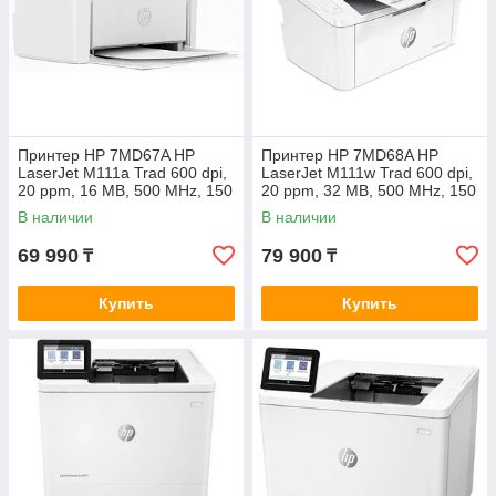
Принтер HP 7MD67A HP
Принтер HP 7MD68A HP
LaserJet M111a Trad 600 dpi,
LaserJet M111w Trad 600 dpi,
20 ppm, 16 MB, 500 MHz, 150
20 ppm, 32 MB, 500 MHz, 150
pages tray, USB, Duty 8000
pages tray, USB+WiFi, Duty
В наличии
В наличии
pages, Cart HP 150A (W150
8000 pages, Cart HP 150A
69 990
79 900
₸
₸
Купить
Купить