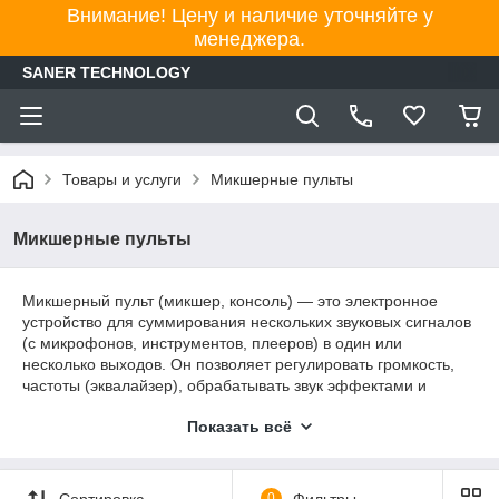
Внимание! Цену и наличие уточняйте у
менеджера.
SANER TECHNOLOGY
Товары и услуги
Микшерные пульты
Микшерные пульты
Микшерный пульт (микшер, консоль) — это электронное
устройство для суммирования нескольких звуковых сигналов
(с микрофонов, инструментов, плееров) в один или
несколько выходов. Он позволяет регулировать громкость,
частоты (эквалайзер), обрабатывать звук эффектами и
маршрутизировать потоки для записи, концертов или
Показать всё
трансляций.
Сортировка
0
Фильтры