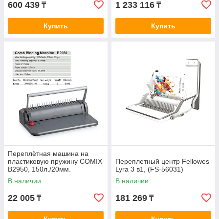
600 439
1 233 116
₸
₸
Купить
Купить
Переплётная машина на
пластиковую пружину COMIX
Переплетный центр Fellowes
B2950, 150л./20мм.
Lyra 3 в1, (FS-56031)
В наличии
В наличии
22 005
181 269
₸
₸