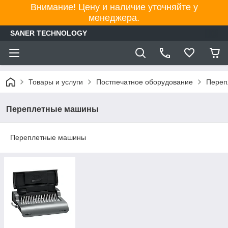
Внимание! Цену и наличие уточняйте у
менеджера.
SANER TECHNOLOGY
Товары и услуги
Постпечатное оборудование
Переп
Переплетные машины
Переплетные машины