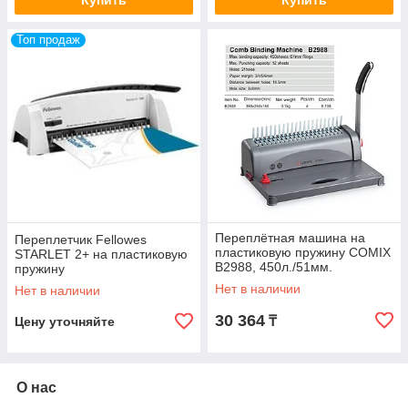
Купить
Купить
Топ продаж
Переплётная машина на
Переплетчик Fellowes
пластиковую пружину COMIX
STARLET 2+ на пластиковую
B2988, 450л./51мм.
пружину
Нет в наличии
Нет в наличии
30 364
₸
Цену уточняйте
О нас