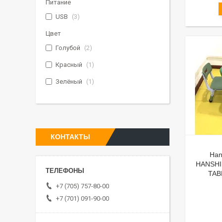
Питание
USB
3
Цвет
Голубой
2
Красный
1
Зелёный
1
КОНТАКТЫ
Han
HANSHIN
TAB
+7 (705) 757-80-00
+7 (701) 091-90-00