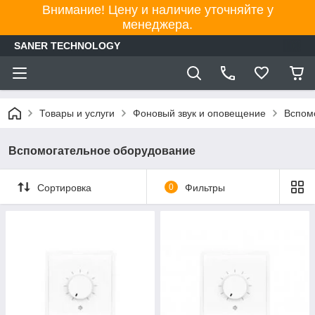
Внимание! Цену и наличие уточняйте у
менеджера.
SANER TECHNOLOGY
Товары и услуги
Фоновый звук и оповещение
Вспом
Вспомогательное оборудование
Сортировка
0
Фильтры