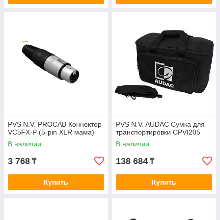
PVS N.V. PROCAB Коннектор
PVS N.V. AUDAC Сумка для
VC5FX-P (5-pin XLR мама)
транспортировки CPVI205
В наличии
В наличии
3 768
138 684
₸
₸
Купить
Купить