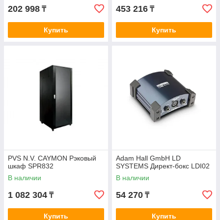
202 998
453 216
₸
₸
Купить
Купить
PVS N.V. CAYMON Рэковый
Adam Hall GmbH LD
шкаф SPR832
SYSTEMS Директ-бокс LDI02
В наличии
В наличии
1 082 304
54 270
₸
₸
Купить
Купить