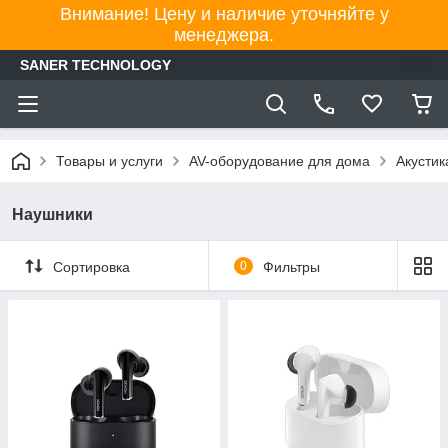
Внимание! Цену и наличие уточняйте у
менеджера.
SANER TECHNOLOGY
Товары и услуги
AV-оборудование для дома
Акустик
Наушники
Сортировка
0
Фильтры