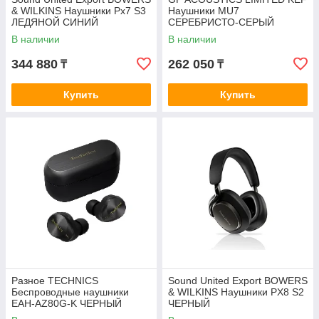
& WILKINS Наушники Px7 S3
Наушники MU7
ЛЕДЯНОЙ СИНИЙ
СЕРЕБРИСТО-СЕРЫЙ
EAN:637203047329
В наличии
В наличии
344 880
262 050
₸
₸
Купить
Купить
Разное TECHNIСS
Sound United Export BOWERS
Беспроводные наушники
& WILKINS Наушники PX8 S2
EAH-AZ80G-K ЧЕРНЫЙ
ЧЕРНЫЙ