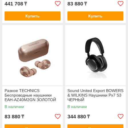
441 708
83 880
₸
₸
Купить
Купить
Разное TECHNIСS
Sound United Export BOWERS
Беспроводные наушники
& WILKINS Наушники Px7 S3
EAH-AZ40M2GN ЗОЛОТОЙ
ЧЕРНЫЙ
В наличии
В наличии
83 880
344 880
₸
₸