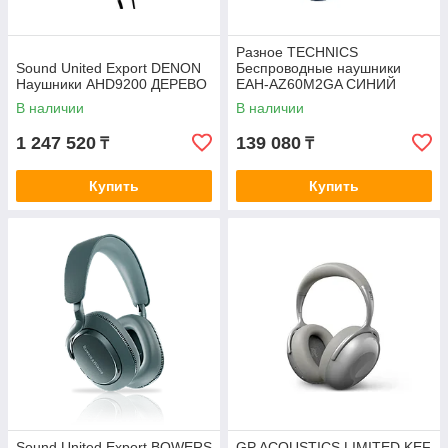
Разное TECHNIСS
Sound United Export DENON
Беспроводные наушники
Наушники AHD9200 ДЕРЕВО
EAH-AZ60M2GA СИНИЙ
В наличии
В наличии
1 247 520
139 080
₸
₸
Купить
Купить
Sound United Export BOWERS
GP ACOUSTICS LIMITED KEF