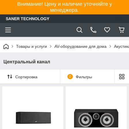
Внимание! Цену и наличие уточняйте у
менеджера.
SANER TECHNOLOGY
Товары и услуги
AV-оборудование для дома
Акустик
Центральный канал
Сортировка
0
Фильтры