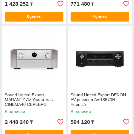
1 428 252
771 480
₸
₸
Купить
Купить
Sound United Export
Sound United Export DENON
MARANTZ AV-Усилитель
AV-ресивер AVRS670H
CINEMA40 СЕРЕБРО
Черный
В наличии
В наличии
2 448 240
594 120
₸
₸