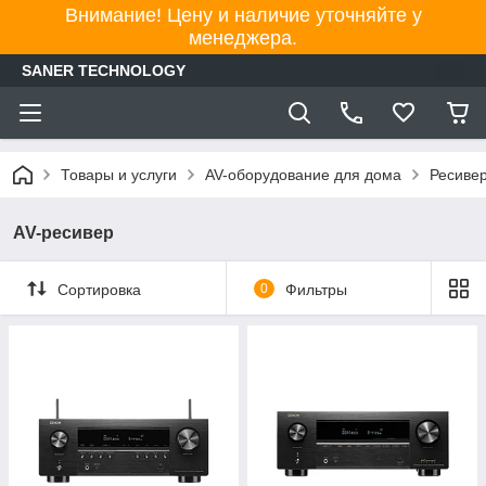
Внимание! Цену и наличие уточняйте у
менеджера.
SANER TECHNOLOGY
Товары и услуги
AV-оборудование для дома
Ресивер
AV-ресивер
Сортировка
0
Фильтры