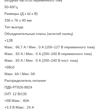
Входная частота переменного тока
50-60Гц
Размеры (Д х Ш х В)
336 х 76 х 40 мм
Тип выхода
Объединительные платы (золотой палец)
+12В
Макс.: 66,7 А / Мин.: 0 А (100–127 В переменного тока)
Макс.: 83 А / Мин.: 0 А (200–240 В переменного тока)
Макс.: 83 А / Мин.: 0 А (200–240 В пост. тока)
+5Всб
Макс: 4А / Мин: 0А
Распределитель питания
ПДБ-PT826-8824
О/П: 12 В/135
+5В Макс.: 40А
+3,3 В Макс.: 24 А