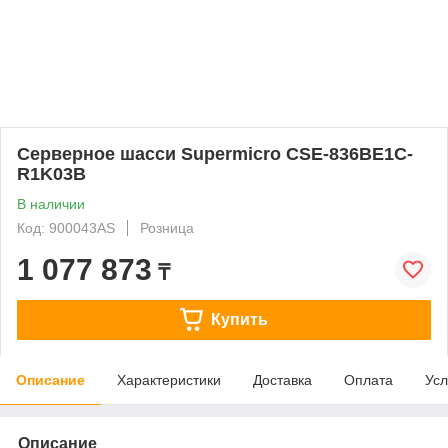
Серверное шасси Supermicro CSE-836BE1C-
R1K03B
В наличии
Код: 900043AS
Розница
1 077 873
₸
Купить
Описание
Характеристики
Доставка
Оплата
Усл
Описание