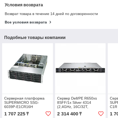
Условия возврата
Возврат товара в течение 14 дней по договоренности
Все условия возврата
Подобные товары компании
Серверная платформа
Сервер Dell/PE R650xs
Сер
SUPERMICRO SSG-
8SFF/1x Silver 4314
SUP
6039P-E1CR16H
(2,4GHz, 16C/32T,
C1R
24Mb)/32 Gb/PERC
1 707 225
2 314 400
1 7
₸
₸
H755/1x2.4TB SAS 10K