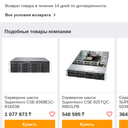
Возврат товара в течение 14 дней по договоренности
Все условия возврата
Подобные товары компании
Серверное шасси
Серверное шасси
Сер
Supermicro CSE-836BE1C-
Supermicro CSE-825TQC-
SUP
R1K03B
R802LPB
5039
1 077 873
548 595
364
₸
₸
Купить
Купить