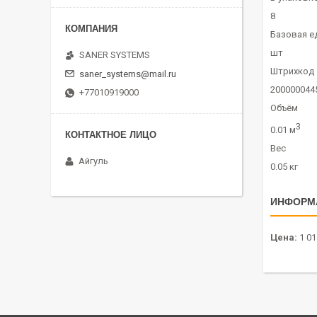
8
Базовая е
шт
SANER SYSTEMS
Штрихкод
saner_systems@mail.ru
200000044
+77010919000
Объём
3
0.01 м
Вес
Айгуль
0.05 кг
ИНФОРМ
Цена:
1 01