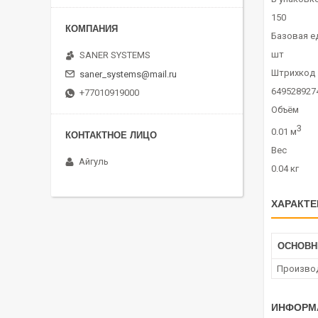
150
Базовая е
шт
SANER SYSTEMS
Штрихкод
saner_systems@mail.ru
649528927
+77010919000
Объём
3
0.01 м
Вес
Айгуль
0.04 кг
ХАРАКТЕ
ОСНОВН
Произво
ИНФОРМ