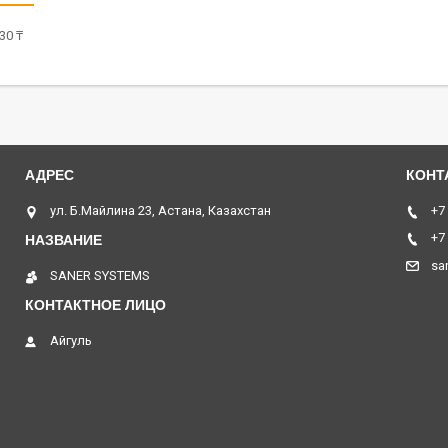
30 ₸
ул. Б.Майлина 23, Астана, Казахстан
+7
+7
sa
SANER SYSTEMS
Айгуль