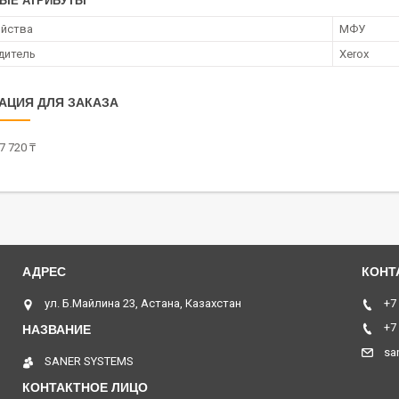
ЫЕ АТРИБУТЫ
ойства
МФУ
дитель
Xerox
АЦИЯ ДЛЯ ЗАКАЗА
7 720 ₸
ул. Б.Майлина 23, Астана, Казахстан
+7
+7
sa
SANER SYSTEMS