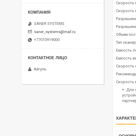
Скорость п
Скорость п
Разрешени
SANER SYSTEMS
Разрешени
saner_systems@mail.ru
Объем пос
+77010919000
Тип скане
Емкость л
Емкость в
Скорость 
Айгуль
Рекомендуе
Скорость в
Для 
устрой
партне
ХАРАКТЕ