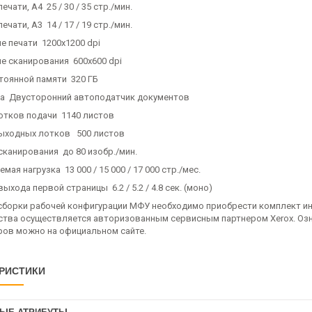
ечати, А4 25 / 30 / 35 стр./мин.
ечати, А3 14 / 17 / 19 стр./мин.
е печати 1200x1200 dpi
е сканирования 600x600 dpi
тоянной памяти 320 ГБ
ра Двусторонний автоподатчик документов
отков подачи 1140 листов
ыходных лотков 500 листов
сканирования до 80 изобр./мин.
мая нагрузка 13 000 / 15 000 / 17 000 стр./мес.
ыхода первой страницы 6.2 / 5.2 / 4.8 сек. (моно)
сборки рабочей конфигурации МФУ необходимо приобрести комплект ин
ства осуществляется авторизованным сервисным партнером Xerox. Оз
ров можно на официальном сайте.
РИСТИКИ