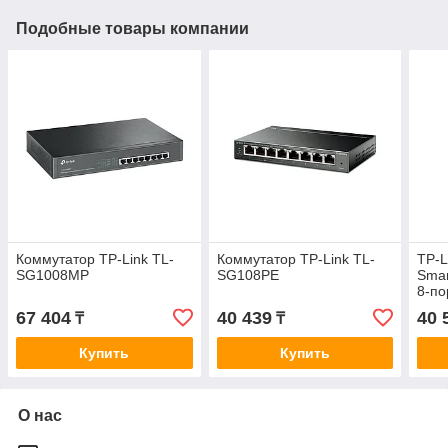
Подобные товары компании
Коммутатор TP-Link TL-
Коммутатор TP-Link TL-
TP-L
SG1008MP
SG108PE
Smar
8‑по
4 по
67 404
40 439
40 
₸
₸
Купить
Купить
О нас