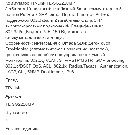
Коммутатор TP-Link TL-SG2210MP
JetStream 10-портовый гигабитный Smart коммутатор на 8
портов PoE+ и 2 SFP-слота .Порты: 8 портов PoE+ с
поддержкой 802.3at/af и 2 гигабитных слота SFP
высокоскоростных подключений.Спецификация :
802.3at/af,Бюджет PoE: 150 Вт, монтаж в
стойку,металлический корпус
Особенности: Интеграция с Omada SDN: Zero-Touch
Provisioning (автоматическое назначение настроек),
централизованное облачное управление и умный
мониторинг. 802.1Q VLAN, STP/RSTP/MSTP, IGMP Snooping,
802.1p/DSCP QoS, ACL, 802.1x, Radius/Tacacs+ Authentication,
LACP, CLI, SNMP, Dual Image, IPv6
Бренд
TP-Link
Артикул
TL-SG2210MP
В упаковке
4
Базовая единица