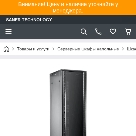
Внимание! Цену и наличие уточняйте у
менеджера.
SANER TECHNOLOGY
Товары и услуги
Серверные шкафы напольные
Шка