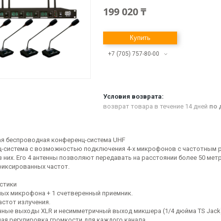
199 020 ₸
Купить
+7 (705) 757-80-00
возврат товара в течение 14 дней
по 
ая беспроводная конференц-система UHF
-система с возможностью подключения 4-х микрофонов с частотным р
з них. Его 4 антенны позволяют передавать на расстоянии более 50 мет
фиксированных частот.
стики
ных микрофона + 1 счетверенный приемник.
астот излучения.
ные выходы XLR и несимметричный выход микшера (1/4 дюйма TS Jack
ая регулировка громкости для каждого канала.