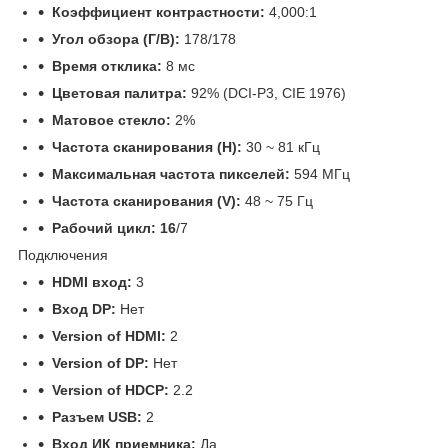
Коэффициент контрастности:
4,000:1
Угол обзора (Г/В):
178/178
Время отклика:
8 мс
Цветовая палитра:
92% (DCI-P3, CIE 1976)
Матовое стекло:
2%
Частота сканирования (H):
30 ~ 81 кГц
Максимальная частота пикселей:
594 МГц
Частота сканирования (V):
48 ~ 75 Гц
Рабочий цикл: 16
/7
Подключения
HDMI вход:
3
Вход DP:
Нет
Version of HDMI:
2
Version of DP:
Нет
Version of HDCP:
2.2
Разъем USB:
2
Вход ИК приемника:
Да