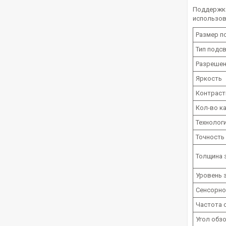
Поддержка
использов
Размер п
Тип подс
Разрешен
Яркость
Контраст
Кол-во ка
Технолог
Точность
Толщина 
Уровень 
Сенсорно
Частота 
Угол обз