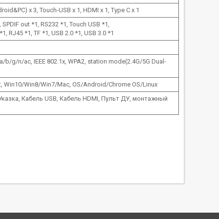
roid&PC) х 3, Touch-USB х 1, HDMI x 1, Type C х 1
 SPDIF out *1, RS232 *1, Touch USB *1,
*1, RJ45 *1, TF *1, USB 2.0 *1, USB 3.0 *1
 a/b/g/n/ac, IEEE 802.1x, WPA2, station mode(2.4G/5G Dual-
t, Win10/Win8/Win7/Mac, OS/Android/Chrome OS/Linux
 Указка, Кабель USB, Кабель HDMI, Пульт ДУ, монтажный