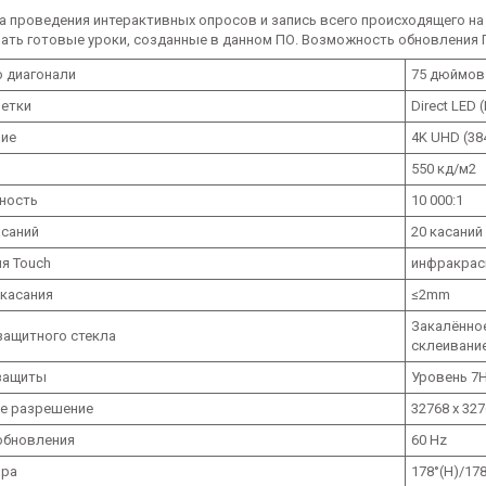
 проведения интерактивных опросов и запись всего происходящего на 
ать готовые уроки, созданные в данном ПО. Возможность обновления П
о диагонали
75 дюймов
ветки
Direct LED 
ие
4K UHD (384
550 кд/м2
ность
10 000:1
саний
20 касаний
ия Touch
инфракрас
 касания
≤2mm
Закалённо
защитного стекла
склеивани
защиты
Уровень 7H
е разрешение
32768 x 327
обновления
60 Hz
ора
178°(H)/178