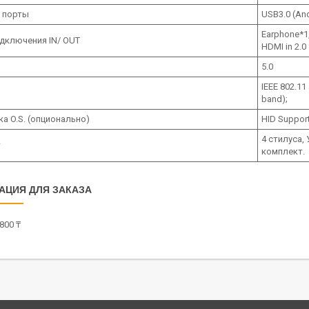
 порты
USB3.0 (And
Earphone*1,
дключения IN/ OUT
HDMI in 2.0 
5.0
IEEE 802.11
band);
а O.S. (опционально)
HID Suppor
4 стилуса,
т
комплект.
АЦИЯ ДЛЯ ЗАКАЗА
800 ₸