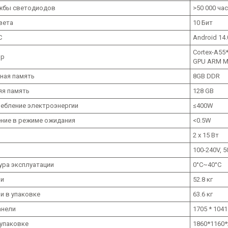
жбы светодиодов
>50 000 ча
вета
10 Бит
С
Android 14.
Cortex-A55*
ор
GPU ARM M
ная память
8GB DDR
яя память
128 GB
ребление электроэнергии
≤400W
ние в режиме ожидания
<0.5W
и
2 x 15 Вт
100-240V, 
ура эксплуатации
0°C~40°C
ли
52.8 кг
и в упаковке
63.6 кг
анели
1705 * 1041
 упаковке
1860*1160*