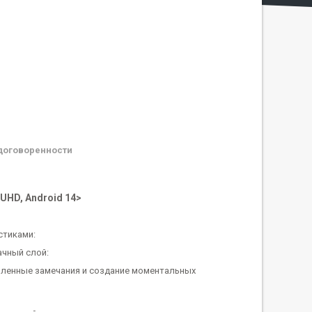
договоренности
 UHD, Android 14>
стиками:
ачный слой:
вленные замечания и создание моментальных