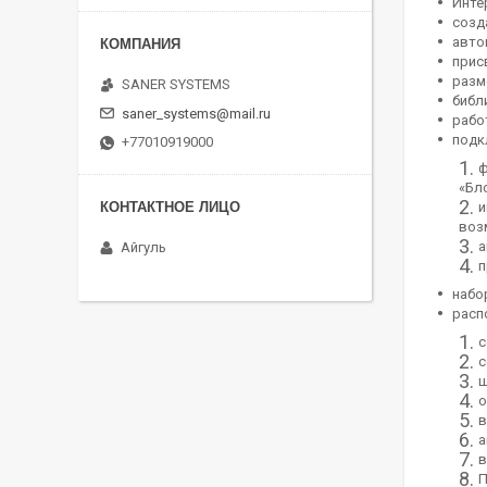
Инте
созд
авто
прис
разм
SANER SYSTEMS
библ
saner_systems@mail.ru
работ
подк
+77010919000
ф
«Бл
и
воз
а
Айгуль
п
набо
расп
с
с
ш
о
в
а
в
П