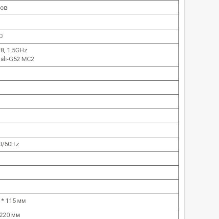
сов
0
8, 1.5GHz
ali-G52 MC2
50/60Hz
 * 115 мм
220 мм