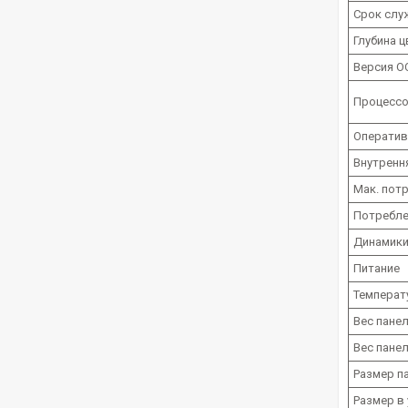
Срок слу
Глубина ц
Версия О
Процесс
Оператив
Внутренн
Мак. пот
Потребле
Динамик
Питание
Температ
Вес пане
Вес панел
Размер п
Размер в