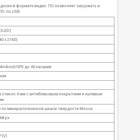
доске в формате видео. ПО позволяет загружать и
О: по USB.
(DLED)
0 x 2160)
 Android/OPS до 40 касаний
ная
е стекло 4 мм с антибликовым покрытием и нулевым
ем
 по минералогической шкале твердости Мооса
68 px
°(V)