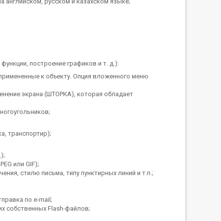
 английском, русском и казахском языке;
нкции, построение графиков и т. д.):
 примененные к объекту. Опция вложенного меню
тенение экрана (ШТОРКА), которая обладает
ногоугольников;
а, транспортир);
);
EG или GIF);
ия, стилю письма, типу пунктирных линий и т.п.;
правка по e-mail;
их собственных Flash-файлов;