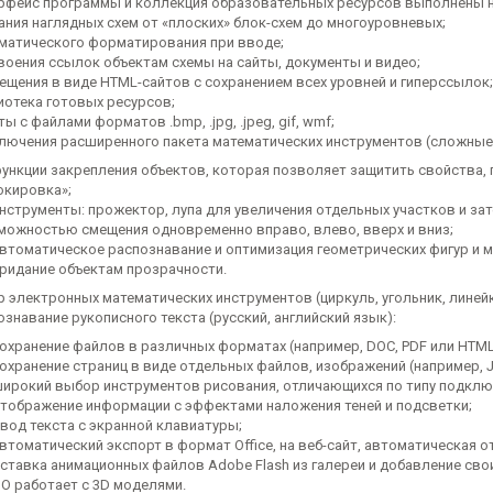
рфейс программы и коллекция образовательных ресурсов выполнены на
ания наглядных схем от «плоских» блок-схем до многоуровневых;
матического форматирования при вводе;
воения ссылок объектам схемы на сайты, документы и видео;
ещения в виде HTML-сайтов с сохранением всех уровней и гиперссылок;
иотека готовых ресурсов;
ы с файлами форматов .bmp, .jpg, .jpeg, gif, wmf;
лючения расширенного пакета математических инструментов (сложные фу
ункции закрепления объектов, которая позволяет защитить свойства,
окировка»;
нструменты: прожектор, лупа для увеличения отдельных участков и за
можностью смещения одновременно вправо, влево, вверх и вниз;
втоматическое распознавание и оптимизация геометрических фигур и м
ридание объектам прозрачности.
р электронных математических инструментов (циркуль, угольник, линейк
ознавание рукописного текста (русский, английский язык):
охранение файлов в различных форматах (например, DOC, PDF или HTML
охранение страниц в виде отдельных файлов, изображений (например, JP
ирокий выбор инструментов рисования, отличающихся по типу подключен
тображение информации с эффектами наложения теней и подсветки;
вод текста с экранной клавиатуры;
втоматический экспорт в формат Office, на веб-сайт, автоматическая от
ставка анимационных файлов Adobe Flash из галереи и добавление сво
О работает с 3D моделями.