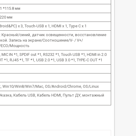
1 *115.8 мм
220 мм
roid&PC) х 3, Touch-USB х 1, HDMI x 1, Type C х 1
 Красный/синий, датчик освещенности, восстановление
кой. Запись на экране/Соотношение/V- / V+/
/ECO/Мощность
 MIC IN *1, SPDIF out *1, RS232 *1, Touch USB *1, HDMI in 2.0
T *1, RJ45 *1, TF *1, USB 2.0 *1, USB 3.0 *1, TYPE-C OUT *1
t, Win10/Win8/Win7/Mac, OS/Android/Chrome, OS/Linux
 Указка, Кабель USB, Кабель HDMI, Пульт ДУ, монтажный