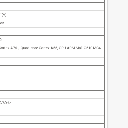
°(V)
сов
0
Cortex-A76，Quad-core Cortex-A55, GPU ARM Mali-G610 MC4
50/60Hz