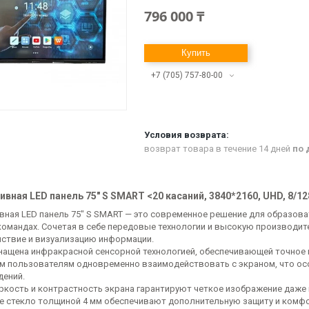
796 000 ₸
Купить
+7 (705) 757-80-00
возврат товара в течение 14 дней
по 
вная LED панель 75" S SMART <20 касаний, 3840*2160, UHD, 8/128
вная LED панель 75" S SMART — это современное решение для образова
командах. Сочетая в себе передовые технологии и высокую производи
ствие и визуализацию информации.
нащена инфракрасной сенсорной технологией, обеспечивающей точное 
м пользователям одновременно взаимодействовать с экраном, что ос
дений.
ркость и контрастность экрана гарантируют четкое изображение даже
е стекло толщиной 4 мм обеспечивают дополнительную защиту и комфор