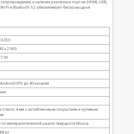
сопровождение, а наличие различных портов (HDMI, USB,
-Fi и Bluetooth 5.2 обеспечивает беспроводное
(DLED)
0 x 2160)
27.93
 Android/OPS до 40 касаний
ная
е стекло 4 мм с антибликовым покрытием и нулевым
ем
 по минералогической шкале твердости Мооса
68 px