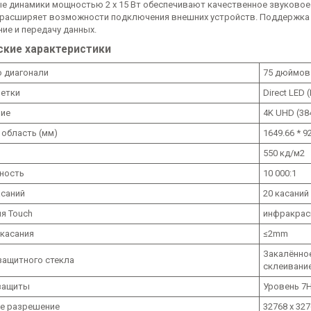
е динамики мощностью 2 x 15 Вт обеспечивают качественное звуковое 
) расширяет возможности подключения внешних устройств. Поддержка Wi
ие и передачу данных.
ские характеристики
о диагонали
75 дюймов
ветки
Direct LED 
ие
4K UHD (384
 область (мм)
1649.66 * 9
550 кд/м2
ность
10 000:1
саний
20 касаний
ия Touch
инфракрас
 касания
≤2mm
Закалённо
защитного стекла
склеивани
защиты
Уровень 7H
е разрешение
32768 x 327