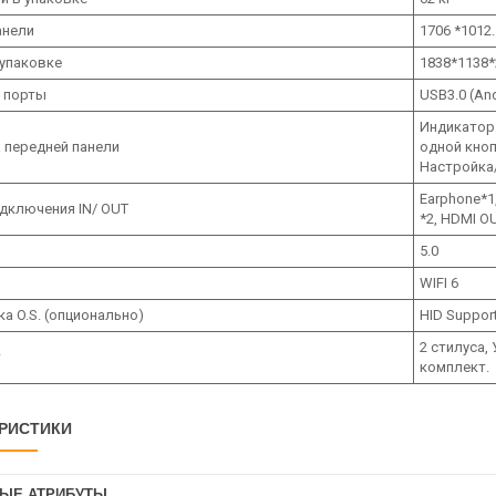
анели
1706 *1012.
 упаковке
1838*1138*
 порты
USB3.0 (And
Индикатор:
а передней панели
одной кноп
Настройка
Earphone*1,
дключения IN/ OUT
*2, HDMI OU
5.0
WIFI 6
а O.S. (опционально)
HID Suppor
2 стилуса,
т
комплект.
РИСТИКИ
ЫЕ АТРИБУТЫ