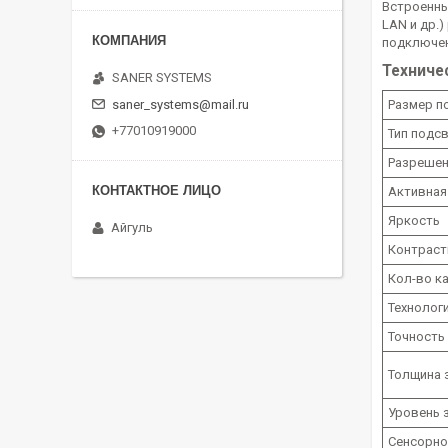
Встроенны
LAN и др.
подключен
Техниче
SANER SYSTEMS
saner_systems@mail.ru
Размер п
+77010919000
Тип подс
Разрешен
Активная
Яркость
Айгуль
Контраст
Кол-во ка
Технолог
Точность
Толщина 
Уровень 
Сенсорно