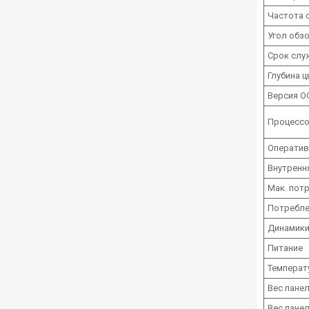
Частота 
Угол обз
Срок слу
Глубина ц
Версия О
Процесс
Оператив
Внутренн
Мак. пот
Потребле
Динамик
Питание
Температ
Вес пане
Вес панел