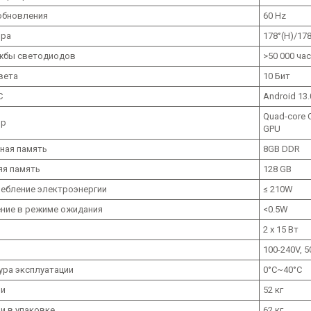
обновления
60 Hz
ора
178°(H)/178
жбы светодиодов
>50 000 ча
вета
10 Бит
С
Android 13.
Quad-core 
ор
GPU
ная память
8GB DDR
яя память
128 GB
ребление электроэнергии
≤ 210W
ние в режиме ожидания
<0.5W
и
2 x 15 Вт
100-240V, 
ура эксплуатации
0°C~40°C
ли
52 кг
и в упаковке
62 кг