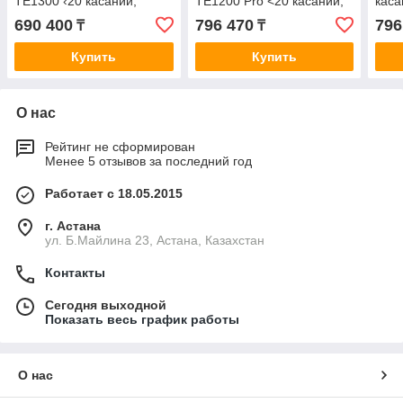
TE1300 ‹20 касаний,
TE1200 Pro <20 касаний,
каса
3840*2160, 4K UHD,
3840*2160, 4K UHD,
8/12
690 400
796 470
796
₸
₸
Android 13›
Android 12 + камера>
Купить
Купить
О нас
Рейтинг не сформирован
Менее 5 отзывов за последний год
Работает с 18.05.2015
г. Астана
ул. Б.Майлина 23, Астана, Казахстан
Контакты
Сегодня выходной
Показать весь график работы
О нас