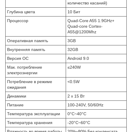
количество касаний)
Глубина цвета
10 Бит
Процессор
Quad-Core A55 1.9GHz+
Quad-core Cortex-
A55@1200Mhz
Оперативная память
3GB
Внутренняя память
32GB
Версия ОС
Android 9.0
Мак. потребление
≤240W
электроэнергии
Потребление в режиме
<0.5W
ожидания
Динамики
2 x 15 Вт
Питание
100-240V, 50/60Hz
Температура эксплуатации
0°C~40°C
Температура хранения
-20°C~60°C
Влажность во время работы
20%~80% Без конденсата