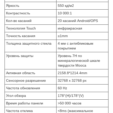
Яркость
550 кд/м2
Контрастность
10 000:1
Кол-во касаний
20 касаний Android/OPS
Технология Touch
инфракрасная
Точность касания
≤1mm
Толщина защитного стекла
4 мм с антибликовым
покрытием
Уровень защиты
Уровень 7H по
минералогической шкале
твердости Мооса
Активная область
2158.8*1214.4mm
Сенсорное разрешение
32768 x 32768 px
Частота обновления
60 Hz
Угол обзора
178°(H)/178°(V)
Время работы панели
>50 000 часов
Частота отклика
<8ms (максимальное