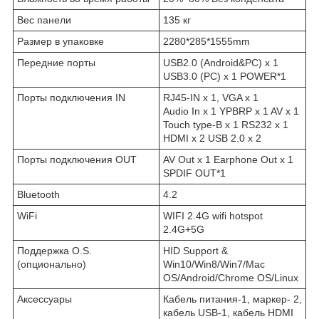
Вес панели
135 кг
Размер в упаковке
2280*285*1555mm
Передние порты
USB2.0 (Android&PC) х 1
USB3.0 (PC) х 1 POWER*1
Порты подключения IN
RJ45-IN х 1, VGA x 1
Audio In x 1 YPBRP x 1 AV x 1
Touch type-B x 1 RS232 x 1
HDMI x 2 USB 2.0 x 2
Порты подключения OUT
AV Out x 1 Earphone Out x 1
SPDIF OUT*1
Bluetooth
4.2
WiFi
WIFI 2.4G wifi hotspot
2.4G+5G
Поддержка O.S.
HID Support &
(опционально)
Win10/Win8/Win7/Mac
OS/Android/Chrome OS/Linux
Аксессуары
Кабель питания-1, маркер- 2,
кабель USB-1, кабель HDMI